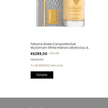
Perfume Árabe Compartilhável
Musamam White Intense Lattafa Eau de
Parfum - 100ml
R$289,00
-
42
%
OFF
R$499,00
2
x
de
R$144,50
sem juros