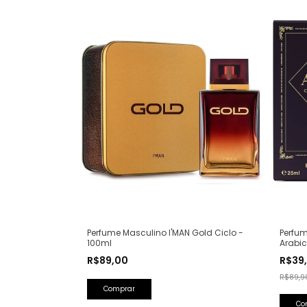
Perfum
Perfume Masculino I'MAN Gold Ciclo -
Arabic
100ml
Olfati
R$39
R$89,00
Lattaf
R$89,9