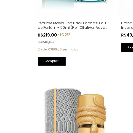
Perfume Masculino Baoli Farmasi Eau
Brand 
de Parfum - 90ml (Ref. Olfativa: Aqva
Inspir
Pour Homme Bvlgari)
R$219,00
R$49
-
9
%
OFF
R$240,00
2
x
de
R$109,50
sem juros