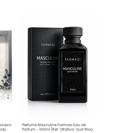
ivinevo
Perfume Masculine Farmasi Eau de
Body
Parfum - 100ml (Ref. Olfativa: Oud Wood