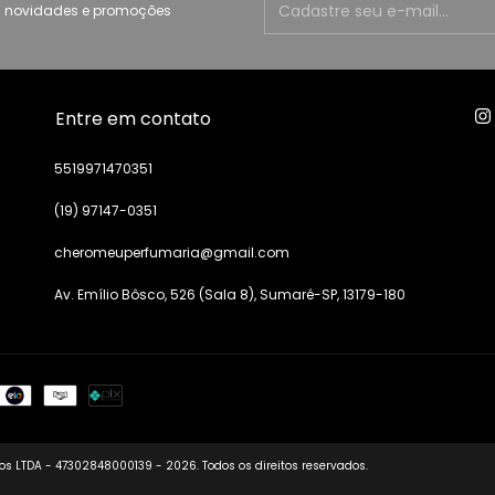
 novidades e promoções
Entre em contato
5519971470351
(19) 97147-0351
cheromeuperfumaria@gmail.com
Av. Emílio Bôsco, 526 (Sala 8), Sumaré-SP, 13179-180
s LTDA - 47302848000139 - 2026. Todos os direitos reservados.