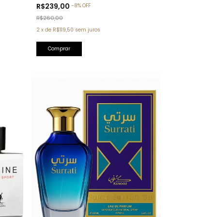
Tom Ford)
R$239,00
-
8
%
OFF
R$260,00
2
x
de
R$119,50
sem juros