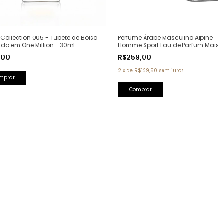
Perfume Árabe Masculino Alpine
Collection 005 - Tubete de Bolsa
Homme Sport Eau de Parfum Mai
ado em One Million - 30ml
Alhambra - 100ml (Ref. Olfativa: A
R$259,00
,00
Homme Sport Chanel)
2
x
de
R$129,50
sem juros