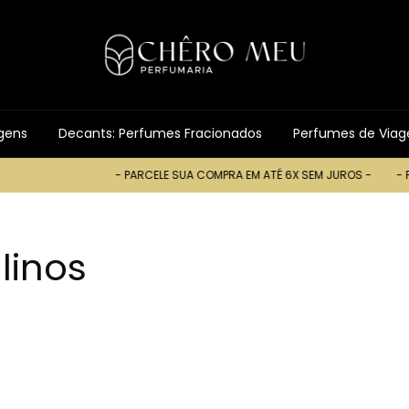
gens
Decants: Perfumes Fracionados
Perfumes de Via
- PARCELE SUA COMPRA EM ATÉ 6X SEM JUROS -
- PARCELE 
linos