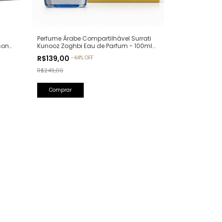
Perfume Árabe Compartilhável Surrati
son
Kunooz Zoghbi Eau de Parfum - 100ml
llure
(Ref. Olfativa: Erba Pura Xerjoff)
R$139,00
-
44
%
OFF
R$249,00