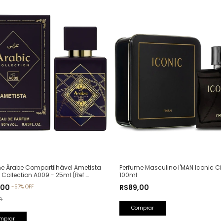
Perfume Masculino I'MAN Iconic Ci
e Árabe Compartilhável Ametista
100ml
 Collection A009 - 25ml (Ref.
va: Bade'e Al Oud Amethyst
R$89,00
,00
-
57
%
OFF
a)
0