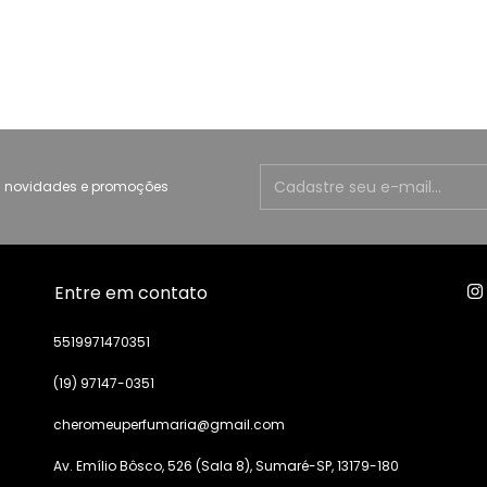
 novidades e promoções
Entre em contato
5519971470351
(19) 97147-0351
cheromeuperfumaria@gmail.com
Av. Emílio Bôsco, 526 (Sala 8), Sumaré-SP, 13179-180