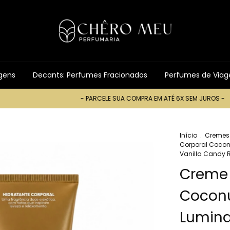
gens
Decants: Perfumes Fracionados
Perfumes de Via
- PARCELE SUA COMPRA EM ATÉ 6X SEM JUROS -
-
Início
.
Cremes
Corporal Coconu
Vanilla Candy R
Creme 
Coconu
Lumina 