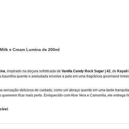
 Milk e Cream Lumina de 200ml
ina
, inspirado na doçura sofisticada de
Vanilla Candy Rock Sugar | 42
, de
Kayali
baunilha quente e aveludada envolve a pele em uma fragrância gourmand irresist
ma sensação deliciosa de cuidado, como um abraço quente em uma tarde tranquil
 quererem ficar mais perto. Enriquecido com Aloe Vera e Camomila, ele entrega h
ível.