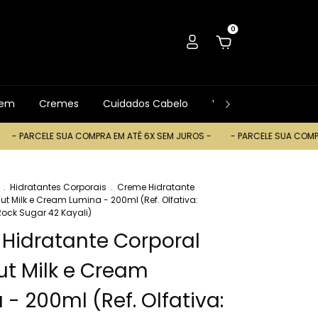
0
gem
Cremes
Cuidados Cabelo
Ver Tudo
Trocas
 PARCELE SUA COMPRA EM ATÉ 6X SEM JUROS -
- PARCELE SUA COMPRA E
.
Hidratantes Corporais
.
Creme Hidratante
t Milk e Cream Lumina - 200ml (Ref. Olfativa:
ock Sugar 42 Kayali)
Hidratante Corporal
t Milk e Cream
- 200ml (Ref. Olfativa: