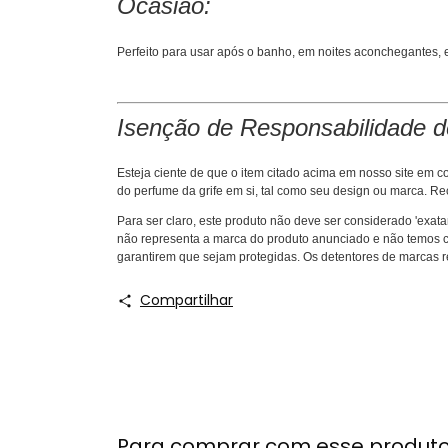
Ocasião:
Perfeito para usar após o banho, em noites aconchegantes, e
Isenção de Responsabilidade d
Esteja ciente de que o item citado acima em nosso site e
do perfume da grife em si, tal como seu design ou marca. R
Para ser claro, este produto não deve ser considerado 'exat
não representa a marca do produto anunciado e não temos co
garantirem que sejam protegidas. Os detentores de marcas r
Compartilhar
Para comprar com esse produt