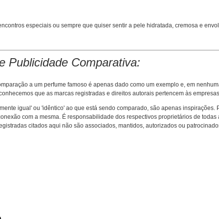
ncontros especiais ou sempre que quiser sentir a pele hidratada, cremosa e envolv
e Publicidade Comparativa:
m comparação a um perfume famoso é apenas dado como um exemplo e, em nenhuma 
econhecemos que as marcas registradas e direitos autorais pertencem às empresas
amente igual' ou 'idêntico' ao que está sendo comparado, são apenas inspirações.
nexão com a mesma. É responsabilidade dos respectivos proprietários de todas as
egistradas citados aqui não são associados, mantidos, autorizados ou patrocinado
o