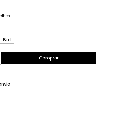
alhes
10ml
envio