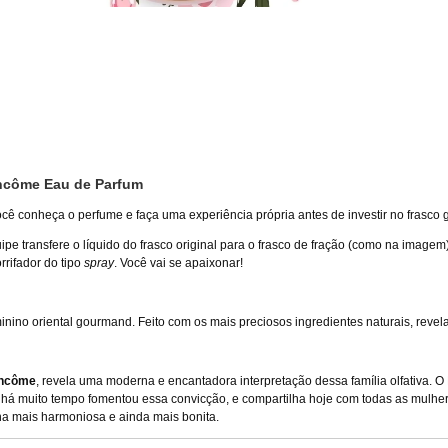
ancôme Eau de Parfum
você conheça o perfume e faça uma experiência própria antes de investir no frasco 
ipe transfere o líquido do frasco original para o frasco de fração (como na imag
rrifador do tipo
spray
. Você vai se apaixonar!
inino oriental gourmand. Feito com os mais preciosos ingredientes naturais, reve
ncôme
, revela uma moderna e encantadora interpretação dessa família olfativa. O
a há muito tempo fomentou essa convicção, e compartilha hoje com todas as mulh
ina mais harmoniosa e ainda mais bonita.