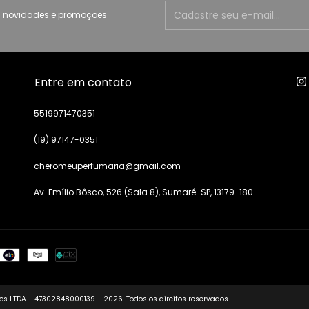
 novidades e promoções
Entre em contato
5519971470351
(19) 97147-0351
cheromeuperfumaria@gmail.com
Av. Emílio Bôsco, 526 (Sala 8), Sumaré-SP, 13179-180
s LTDA - 47302848000139 - 2026. Todos os direitos reservados.