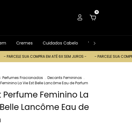
0
gem
Cremes
Cuidados Cabelo
Ver Tudo
Trocas
ARCELE SUA COMPRA EM ATÉ 6X SEM JUROS -
- PARCELE SUA COMPRA EM 
: Perfumes Fracionados
.
Decants Femininos
.
Feminino La Vie Est Belle Lancôme Eau de Parfum
 Perfume Feminino La
t Belle Lancôme Eau de
m