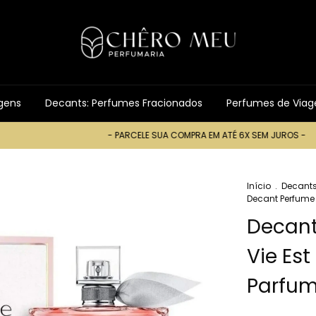
gens
Decants: Perfumes Fracionados
Perfumes de Via
- PARCELE SUA COMPRA EM ATÉ 6X SEM JUROS -
- P
Início
.
Decants
Decant Perfume 
Decant
Vie Es
Parfu