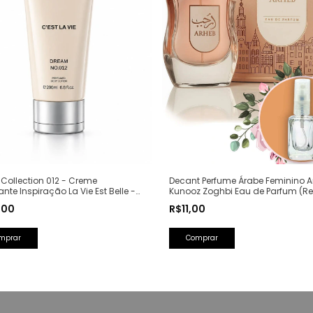
Collection 012 - Creme
Decant Perfume Árabe Feminino A
ante Inspiração La Vie Est Belle -
Kunooz Zoghbi Eau de Parfum (Re
Olfativa: La Vie Est Belle Lancôme)
,00
R$11,00
Comprar