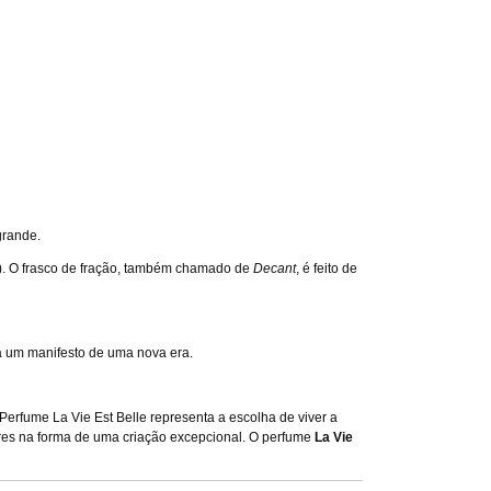
grande.
em). O frasco de fração, também chamado de
Decant
, é feito de
la um manifesto de uma nova era.
 Perfume La Vie Est Belle representa a escolha de viver a
eres na forma de uma criação excepcional. O perfume
La Vie