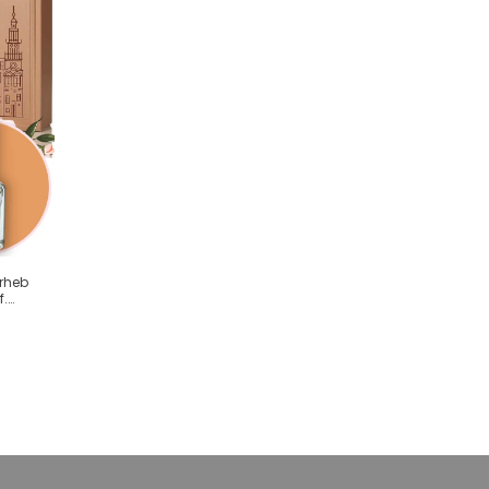
rheb
f.