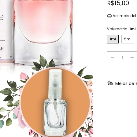
R$15,00
Ver mais det
Volumetria:
1ml
1ml
5ml
Meios de 