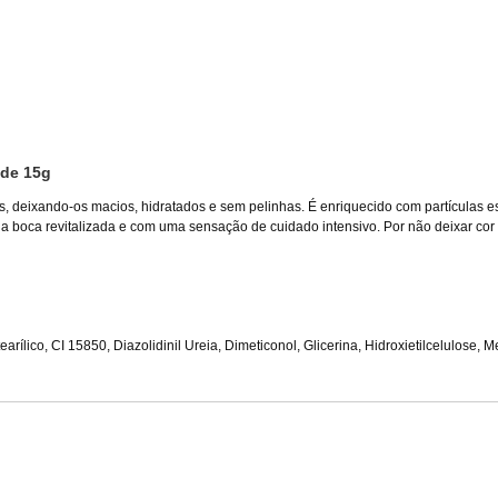
 de 15g
s, deixando-os macios, hidratados e sem pelinhas. É enriquecido com partículas es
a boca revitalizada e com uma sensação de cuidado intensivo. Por não deixar cor 
earílico, CI 15850, Diazolidinil Ureia, Dimeticonol, Glicerina, Hidroxietilcelulose,