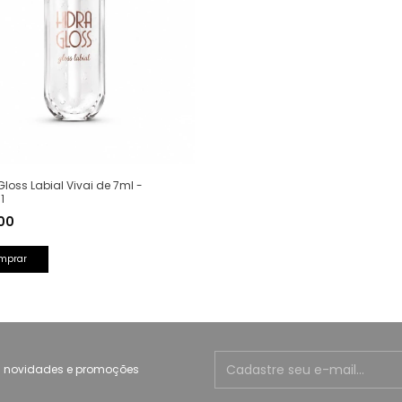
Gloss Labial Vivai de 7ml -
1
,00
mprar
 novidades e promoções