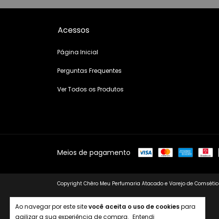
Acessos
Página Inicial
Perguntas Frequentes
Ver Todos os Produtos
Meios de pagamento
Copyright Chêro Meu Perfumaria Atacado e Varejo de Comsético
Ao navegar por este site
você aceita o uso de cookies
para
agilizar a sua experiência de compra.
Entendi