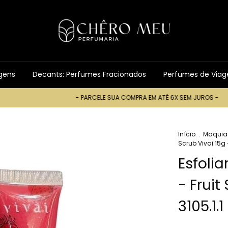
gens
Decants: Perfumes Fracionados
Perfumes de Via
- PARCELE SUA COMPRA EM ATÉ 6X SEM JUROS -
- 
Início
.
Maquia
Scrub Vivai 15g -
Esfoli
- Fruit
3105.1.1