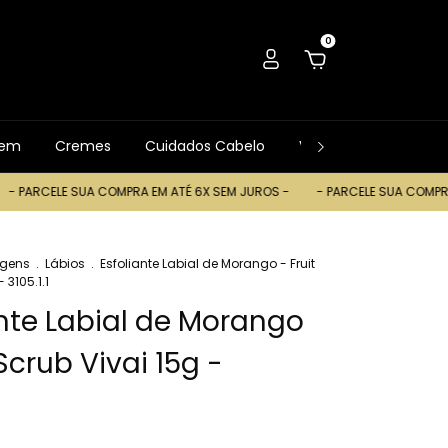
0
gem
Cremes
Cuidados Cabelo
Ver Tudo
Trocas
PARCELE SUA COMPRA EM ATÉ 6X SEM JUROS -
- PARCELE SUA COMPRA EM
gens
.
Lábios
.
Esfoliante Labial de Morango - Fruit
 3105.1.1
ante Labial de Morango
 Scrub Vivai 15g -