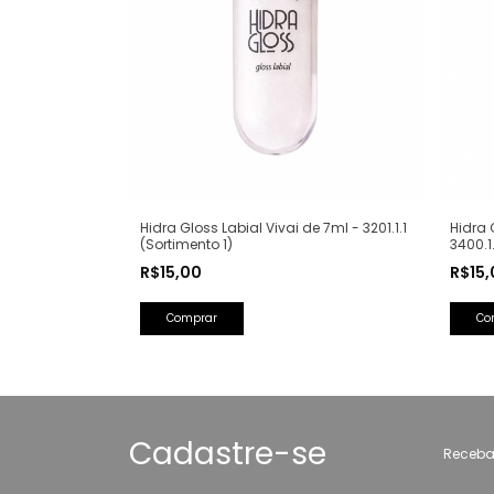
Hidra Gloss Labial Vivai de 7ml - 3201.1.1
Hidra 
(Sortimento 1)
3400.1.
R$15,00
R$15
Comprar
Co
Cadastre-se
Receba