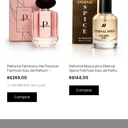
Perfume Masculino Eternal
Perfume Feminino Her Passion
Spice Farmasi Eau de Parfum
Farmasi Eau de Parfum -
- 50ml (Ref. Olfativa: Bad Boy
60ml (Ref. Olfativa: My Way
R$144,00
R$269,00
Carolina Herrera)
Giorgio Armani)
2
x
de
R$134,50
sem juros