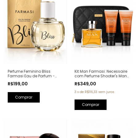
Perfume Feminino Bliss
Kit Man Farmasi: Necessaire
Farmasi Eau de Parfum -
com Perfume Shooter's Man
70ml (Ref. Olfativa: Scandal
Eau de Parfum 100ml + Pós
R$199,00
R$349,00
Jean Paul Gaultier)
Barba 100ml + Sabonete
100ml (Ref. Olfativa: One
3
x
de
R$116,33
sem juros
Million Paco Rabanne)