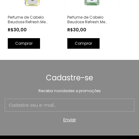
Perfume de Cabelo
Perfume de Cabelo
Beudose Refresh.Me
Beudose Refresh.Me
Lisboa Verbena de 30ml -
Capri Bergamota de
R$30,00
R$30,00
Hair Mist Fragrance
30ml - Hair Mist
Fragrance
Cadastre-se
Receba novidades e promoções