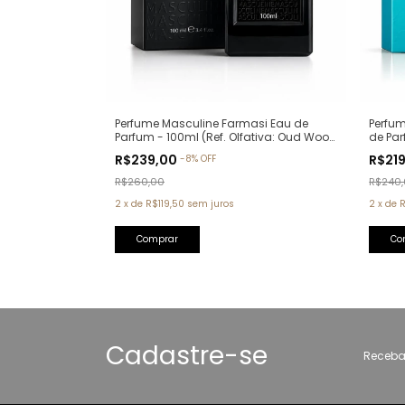
Perfume Masculine Farmasi Eau de
Perfum
Parfum - 100ml (Ref. Olfativa: Oud Wood
de Par
Tom Ford)
Pour 
R$239,00
R$21
-
8
%
OFF
R$260,00
R$240
2
x
de
R$119,50
sem juros
2
x
de
Cadastre-se
Receba