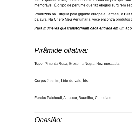
Mas é quando a fragrância encontra o calor da pele que sua 
memorável. É o tipo de perfume que faz elogios surgirem e
Produzido na Turquia pela gigante europeia Farmasi, o
Blis
palavra. Na Chêro Meu Perfumaria, você encontra produtos or
Para mulheres que transformam cada entrada em um aco
Pirâmide olfativa:
Topo:
Pimenta Rosa, Groselha Negra, Noz-moscada
.
Corpo:
Jasmim, Lírio-do-vale, Íris
.
Fundo:
Patchouli, Almíscar, Baunilha, Chocolate.
Ocasião: