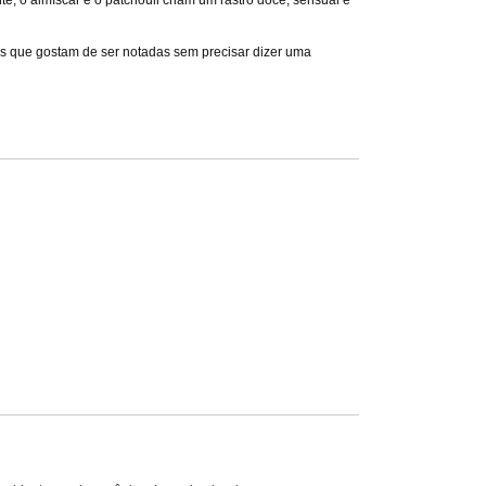
e, o almíscar e o patchouli criam um rastro doce, sensual e
es que gostam de ser notadas sem precisar dizer uma