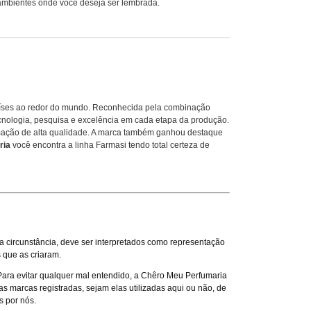
m ambientes onde você deseja ser lembrada.
íses ao redor do mundo. Reconhecida pela combinação
ecnologia, pesquisa e excelência em cada etapa da produção.
umação de alta qualidade. A marca também ganhou destaque
ria
você encontra a linha Farmasi tendo total certeza de
circunstância, deve ser interpretados como representação
 que as criaram.
 Para evitar qualquer mal entendido, a Chêro Meu Perfumaria
 marcas registradas, sejam elas utilizadas aqui ou não, de
s por nós.