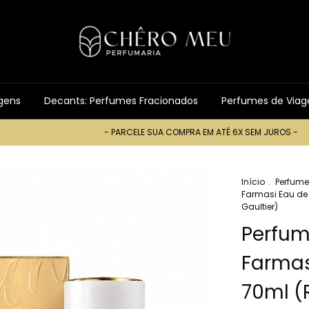
gens
Decants: Perfumes Fracionados
Perfumes de Via
- PARCELE SUA COMPRA EM ATÉ 6X SEM JUROS -
- PARCE
Início
.
Perfume
Farmasi Eau de 
Gaultier)
Perfum
Farmas
70ml (R