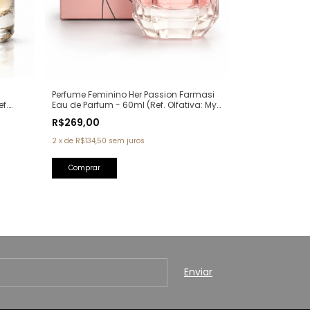
Perfume Feminino Her Passion Farmasi
f.
Eau de Parfum - 60ml (Ref. Olfativa: My
a)
Way Giorgio Armani)
R$269,00
2
x
de
R$134,50
sem juros