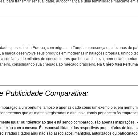
. Ideal para transmitir sensualidade, autoconfiança e uma feminilidade marcante e
idados pessoais da Europa, com origem na Turquia e presença em dezenas de pa
o, a marca desenvolve seus produtos em modernas instalações próprias, unindo t
am a confiança de milhões de consumidores que buscam beleza, bem-estar e perf
Janeiro, consolidando sua chegada ao mercado brasileiro. Na
Chêro Meu Perfuma
e Publicidade Comparativa:
m comparação a um perfume famoso é apenas dado como um exemplo e, em nenhuma 
econhecemos que as marcas registradas e direitos autorais pertencem às empresas
amente igual' ou 'idêntico' ao que está sendo comparado, são apenas inspirações.
nexão com a mesma. É responsabilidade dos respectivos proprietários de todas as
egistradas citados aqui não são associados, mantidos, autorizados ou patrocinado