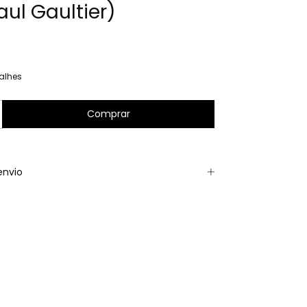
aul Gaultier)
alhes
envio