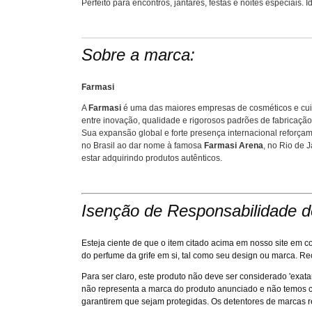
Perfeito para encontros, jantares, festas e noites especiais
Sobre a marca:
Farmasi
A
Farmasi
é uma das maiores empresas de cosméticos e cu
entre inovação, qualidade e rigorosos padrões de fabricaçã
Sua expansão global e forte presença internacional reforç
no Brasil ao dar nome à famosa
Farmasi Arena
, no Rio de 
estar adquirindo produtos autênticos.
Isenção de Responsabilidade d
Esteja ciente de que o item citado acima em nosso site e
do perfume da grife em si, tal como seu design ou marca. R
Para ser claro, este produto não deve ser considerado 'exat
não representa a marca do produto anunciado e não temos co
garantirem que sejam protegidas. Os detentores de marcas r