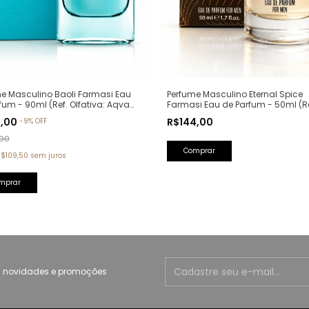
Perfume Masculino Eternal Spice
e Masculino Baoli Farmasi Eau
Farmasi Eau de Parfum - 50ml (Re
fum - 90ml (Ref. Olfativa: Aqva
Olfativa: Bad Boy Carolina Herrer
Homme Bvlgari)
R$144,00
9,00
-
9
%
OFF
,00
R$109,50
sem juros
 novidades e promoções