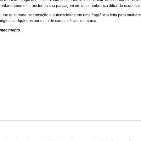
verdadeira magia acontece. A baunilha cremosa, o chocolate delicadamente viciant
spontaneamente e transforma sua passagem em uma lembrança difícil de esquecer.
s
une qualidade, sofisticação e autenticidade em uma fragrância feita para mulher
iginais adquiridos por meio de canais oficiais da marca.
ntecimento.