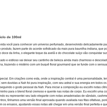
iclo de 100ml
vida você para conhecer um universo perfumado, desenvolvido delicadamente par
produto, fazem parte do acorde sofisticado da mais pura baunilha indiana, que po
 doce da linha, o elegante toque da avelã e do chocolate suíço vão conquistar susp
ado e estiloso vai deixar seu cantinho de beleza ainda mais charmoso e descolado.
nina, trazendo o mistério com um buquê floral gourmand que se funde com o sensua
pecial. Em criações como esta, onde a inspiração central é uma personalidade, ter
 E sem duvidas a Nah foi pura inspiração, com seu astral e sua energia em todos o
 seguindo o gosto pessoal da Nah. Para iniciar a composição eu escolhi notas cítr
caminho para o blend floral cremoso e quente nas notas de corpo. Eu escolhi uma 
undo eu representei seu lado elegante com notas amadeiradas de sândalo, cashme
ntros, tínhamos uma versão final aprovada quando avaliada nas fitas olfativas, p
os ensaios, ajustando essas notas até chegar em uma versão final perfeita e que 