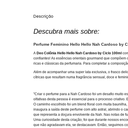
Descrição
Descubra mais sobre:
Perfume Feminino Hello Hello Nah Cardoso by C
A
Deo Colônia Hello Hello Nah Cardoso by Ciclo 100ml
con
confiantes! As essências orientais gourmand que compõem o 
ricas e clássicas da perfumaria. Para completar a composição
Além de acompanhar uma super lata exclusiva, o frasco delic
cítricas que resultam numa fragrância sensual, doce e femi
"Criar o perfume para a Nah Cardoso foi um desafio muito es
olfativas desta pessoa é essencial para o processo criativo.
O caminho escolhido foi um blend floral com muita baunilha,
inaugura a saída deste perfume com alto astral, abrindo o 
que representa a doçura envolvente da Nah. Nas notas de f
Uma curiosidade desta criação, foi que durante nossos enco
que não agradavam ela, se destacavam. Então, seguimos com 