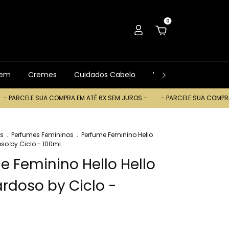
0
gem
Cremes
Cuidados Cabelo
Ver Tudo
Trocas
RCELE SUA COMPRA EM ATÉ 6X SEM JUROS -
- PARCELE SUA COMPRA EM A
s
.
Perfumes Femininos
.
Perfume Feminino Hello
so by Ciclo - 100ml
e Feminino Hello Hello
rdoso by Ciclo -