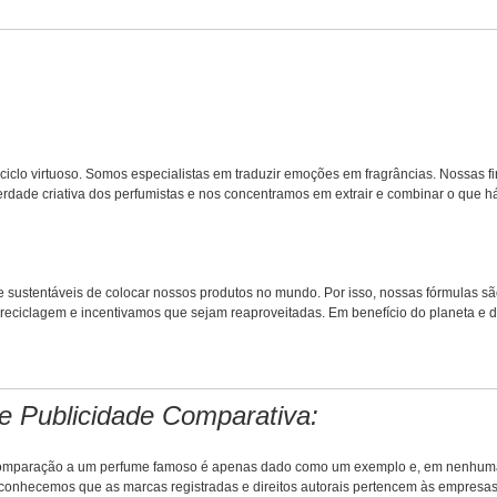
e ciclo virtuoso. Somos especialistas em traduzir emoções em fragrâncias. Nossas 
ade criativa dos perfumistas e nos concentramos em extrair e combinar o que há 
sustentáveis de colocar nossos produtos no mundo. Por isso, nossas fórmulas sã
eciclagem e incentivamos que sejam reaproveitadas. Em benefício do planeta e d
e Publicidade Comparativa:
m comparação a um perfume famoso é apenas dado como um exemplo e, em nenhuma 
econhecemos que as marcas registradas e direitos autorais pertencem às empresas