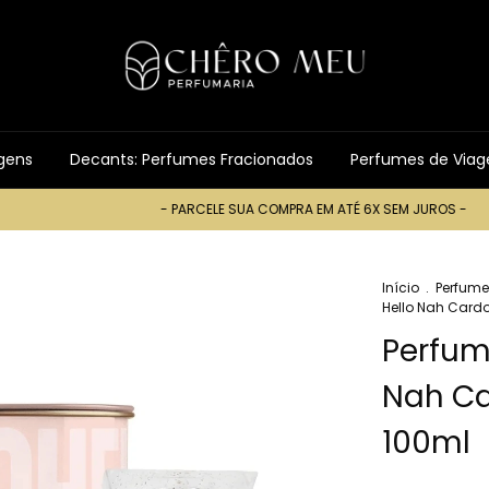
gens
Decants: Perfumes Fracionados
Perfumes de Via
- PARCELE SUA COMPRA EM ATÉ 6X SEM JUROS -
- PA
Início
.
Perfume
Hello Nah Cardo
Perfum
Nah Ca
100ml