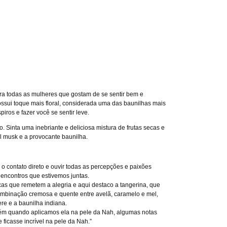
a todas as mulheres que gostam de se sentir bem e
ssui toque mais floral, considerada uma das baunilhas mais
iros e fazer você se sentir leve.
 Sinta uma inebriante e deliciosa mistura de frutas secas e
l musk e a provocante baunilha.
 o contato direto e ouvir todas as percepções e paixões
s encontros que estivemos juntas.
icas que remetem a alegria e aqui destaco a tangerina, que
combinação cremosa e quente entre avelã, caramelo e mel,
re e a baunilha indiana.
orém quando aplicamos ela na pele da Nah, algumas notas
ficasse incrível na pele da Nah.”