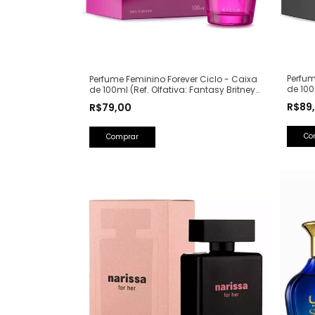
Perfum
Perfume Feminino Forever Ciclo - Caixa
de 100
de 100ml (Ref. Olfativa: Fantasy Britney
Lancô
Spears)
R$89
R$79,00