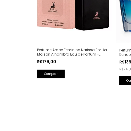
Perfume Árabe Feminino Narissa For Her
Perfum
Maison Alhambra Eau de Parfum -
Kunoo
100ml (Ref. Olfativa: Narciso Rodriguez
(Ref. O
R$179,00
R$13
For Her)
R$249,