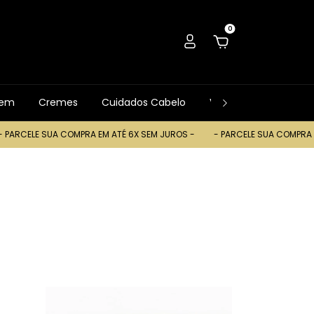
0
gem
Cremes
Cuidados Cabelo
Ver Tudo
Trocas
 COMPRA EM ATÉ 6X SEM JUROS -
- PARCELE SUA COMPRA EM ATÉ 6X SE