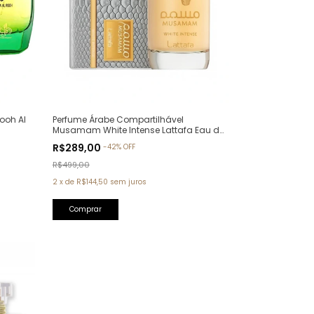
ooh Al
Perfume Árabe Compartilhável
Musamam White Intense Lattafa Eau de
Parfum - 100ml
R$289,00
-
42
%
OFF
R$499,00
2
x
de
R$144,50
sem juros