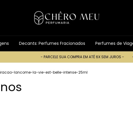
gens
Decants: Perfumes Fracionados
Perfumes de Via
- PARCELE SUA COMPRA EM ATÉ 6X SEM JUROS -
- PARCELE SUA
racao-lancome-la-vie-est-belle-intense-25ml
inos