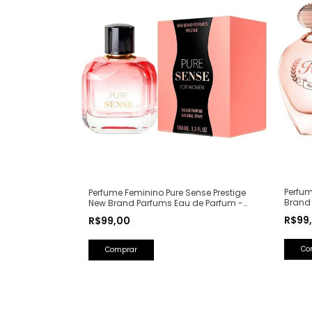
Perfum
Perfume Feminino Pure Sense Prestige
Brand
New Brand Parfums Eau de Parfum -
(Ref. 
100ml (Ref. Olfativa: Pure XS For Her
R$99
R$99,00
Rabanne)