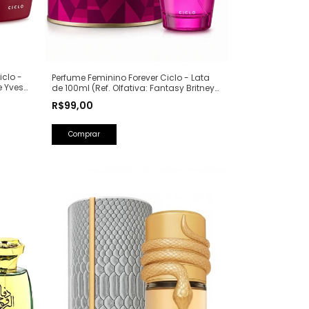
iclo -
Perfume Feminino Forever Ciclo - Lata
e Yves
de 100ml (Ref. Olfativa: Fantasy Britney
Spears)
R$99,00