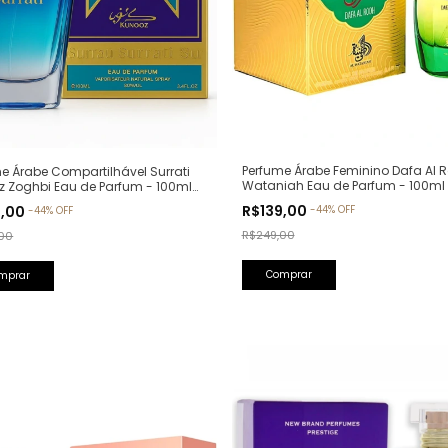
Perfume Árabe Feminino Dafa Al R
e Árabe Compartilhável Surrati
Wataniah Eau de Parfum - 100ml
z Zoghbi Eau de Parfum - 100ml
lfativa: Erba Pura Xerjoff)
R$139,00
9,00
-
44
%
OFF
-
44
%
OFF
R$249,00
00