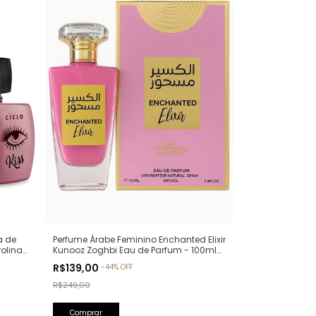
a de
Perfume Árabe Feminino Enchanted Elixir
rolina
Kunooz Zoghbi Eau de Parfum - 100ml
(Ref. Olfativa: Chance Eau de Parfum
R$139,00
-
44
%
OFF
Chanel)
R$249,00