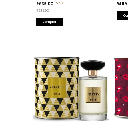
Olfativa: Bade'e Al Oud Amethyst
R$99
R$39,00
-
57
%
OFF
Lattafa)
R$89,90