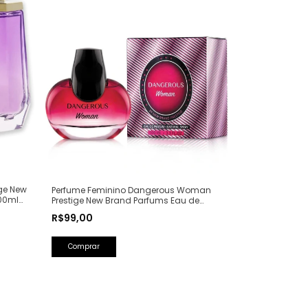
ge New
Perfume Feminino Dangerous Woman
00ml
Prestige New Brand Parfums Eau de
Parfum - 100ml (Ref. Olfativa: Poison Girl
R$99,00
Dior)