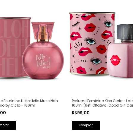
Perfume Feminino Kiss Ciclo - Lat
e Feminino Hello Hello Muse Nah
100ml (Ref. Olfativa: Good Girl Ca
o by Ciclo - 100ml
Herrera)
R$99,00
,00