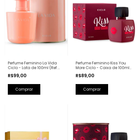
Perfume Feminino Kiss You
Perfume Feminino La Vida
More Ciclo - Caixa de 100ml
Ciclo - Lata de 100ml (Ref.
(Ref. Olfativa: Libre Yves Saint
Olfativa: La Vie Est Belle
R$89,00
R$99,00
Laurent)
Lancôme)