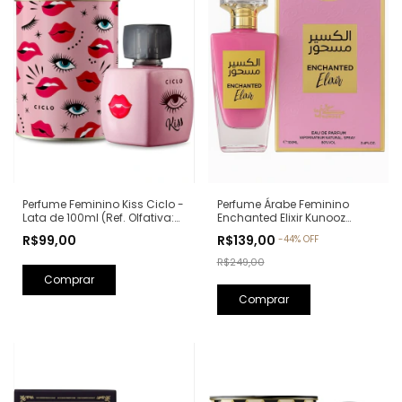
Perfume Feminino Kiss Ciclo -
Perfume Árabe Feminino
Lata de 100ml (Ref. Olfativa:
Enchanted Elixir Kunooz
Good Girl Carolina Herrera)
Zoghbi Eau de Parfum -
R$99,00
R$139,00
-
44
%
OFF
100ml (Ref. Olfativa: Chance
Eau de Parfum Chanel)
R$249,00