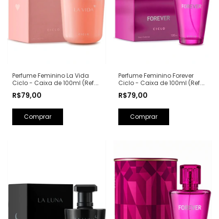
Perfume Feminino La Vida
Perfume Feminino Forever
Ciclo - Caixa de 100ml (Ref.
Ciclo - Caixa de 100ml (Ref.
Olfativa: La Vie Est Belle
Olfativa: Fantasy Britney
R$79,00
R$79,00
Lancôme)
Spears)