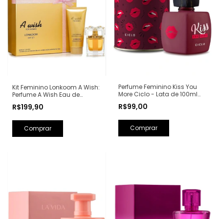
Perfume Feminino Kiss You
Kit Feminino Lonkoom A Wish:
More Ciclo - Lata de 100ml
Perfume A Wish Eau de
(Ref. Olfativa: Libre Yves Saint
Parfum 100ml + Loção
R$99,00
R$199,90
Laurent)
Hidratante Corporal
Perfumada 150ml