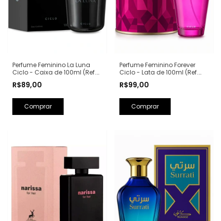
Perfume Feminino La Luna
Perfume Feminino Forever
Ciclo - Caixa de 100ml (Ref.
Ciclo - Lata de 100ml (Ref.
Olfativa: La Nuit Trésor
Olfativa: Fantasy Britney
R$89,00
R$99,00
Lancôme)
Spears)