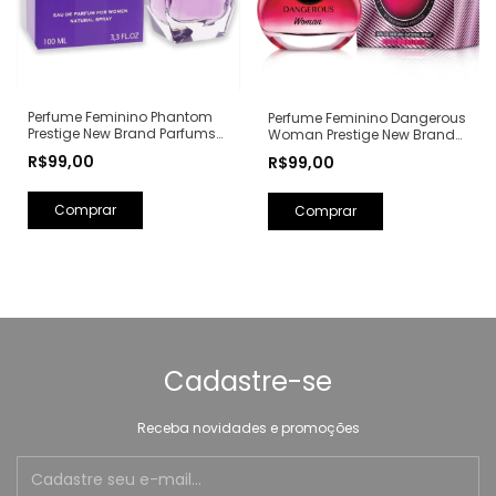
Perfume Feminino Phantom
Perfume Feminino Dangerous
Prestige New Brand Parfums
Woman Prestige New Brand
Eau de Parfum - 100ml (Ref.
Parfums Eau de Parfum -
R$99,00
R$99,00
Olfativa: Alien Mugler)
100ml (Ref. Olfativa: Poison
Girl Dior)
Cadastre-se
Receba novidades e promoções