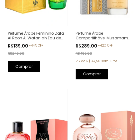
Perfume Árabe Feminino Dafa
Perfume Árabe
Al Rooh Al Wataniah Eau de
Compartilhável Musamam
Parfum - 100ml
White Intense Lattafa Eau de
R$139,00
R$289,00
-
44
%
OFF
-
42
%
OFF
Parfum - 100ml
R$249,00
R$499,00
2
x
de
R$144,50
sem juros