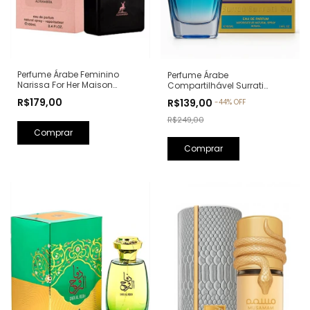
Perfume Árabe Feminino
Perfume Árabe
Narissa For Her Maison
Compartilhável Surrati
Alhambra Eau de Parfum -
Kunooz Zoghbi Eau de
R$179,00
R$139,00
-
44
%
OFF
100ml (Ref. Olfativa: Narciso
Parfum - 100ml (Ref. Olfativa:
Rodriguez For Her)
Erba Pura Xerjoff)
R$249,00