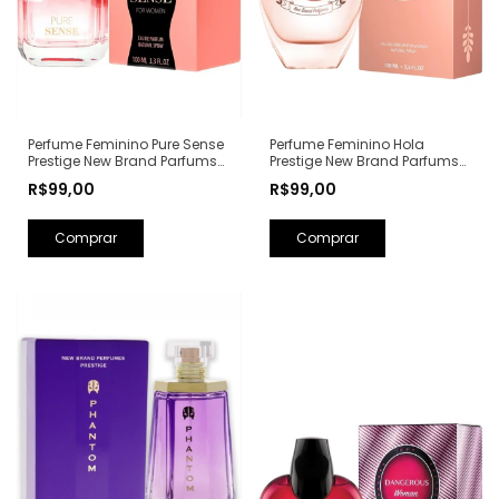
Perfume Feminino Hola
Perfume Feminino Pure Sense
Prestige New Brand Parfums
Prestige New Brand Parfums
Eau de Parfum - 100ml (Ref.
Eau de Parfum - 100ml (Ref.
R$99,00
R$99,00
Olfativa: Olympéa Paco
Olfativa: Pure XS For Her
Rabanne)
Rabanne)