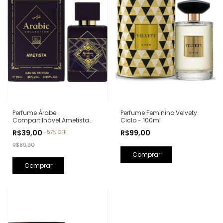
Perfume Feminino Velvety
Perfume Árabe
Ciclo - 100ml
Compartilhável Ametista
Arabic Collection A009 -
R$99,00
R$39,00
-
57
%
OFF
25ml (Ref. Olfativa: Bade'e Al
Oud Amethyst Lattafa)
R$89,90