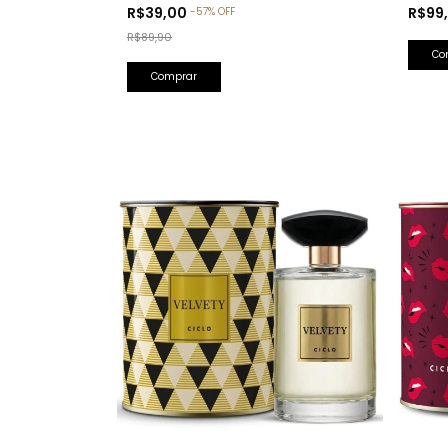
Olfativa: Bade'e Al Oud Amethyst
R$99
R$39,00
-
57
%
OFF
Lattafa)
R$89,90