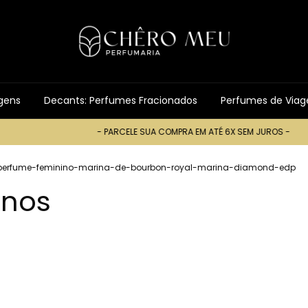
gens
Decants: Perfumes Fracionados
Perfumes de Via
- PARCELE SUA COMPRA EM ATÉ 6X SEM JUROS -
- PARCELE SU
perfume-feminino-marina-de-bourbon-royal-marina-diamond-edp
inos