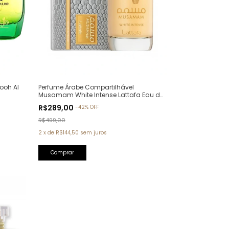
ooh Al
Perfume Árabe Compartilhável
Musamam White Intense Lattafa Eau de
Parfum - 100ml
R$289,00
-
42
%
OFF
R$499,00
2
x
de
R$144,50
sem juros