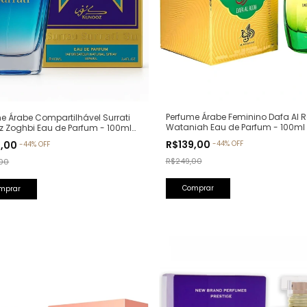
Perfume Árabe Feminino Dafa Al R
e Árabe Compartilhável Surrati
Wataniah Eau de Parfum - 100ml
z Zoghbi Eau de Parfum - 100ml
lfativa: Erba Pura Xerjoff)
R$139,00
9,00
-
44
%
OFF
-
44
%
OFF
R$249,00
00