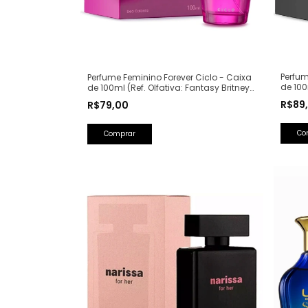
Perfum
Perfume Feminino Forever Ciclo - Caixa
de 100
de 100ml (Ref. Olfativa: Fantasy Britney
Lancô
Spears)
R$89
R$79,00