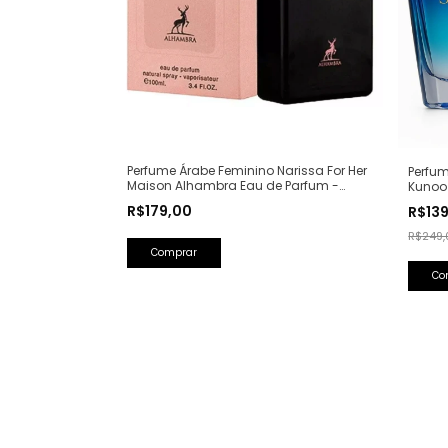
Perfume Árabe Feminino Narissa For Her
Perfum
Maison Alhambra Eau de Parfum -
Kunoo
100ml (Ref. Olfativa: Narciso Rodriguez
(Ref. O
R$179,00
R$13
For Her)
R$249,