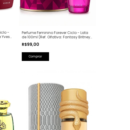
iclo -
Perfume Feminino Forever Ciclo - Lata
e Yves
de 100ml (Ref. Olfativa: Fantasy Britney
Spears)
R$99,00