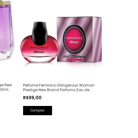
ge New
Perfume Feminino Dangerous Woman
00ml
Prestige New Brand Parfums Eau de
Parfum - 100ml (Ref. Olfativa: Poison Girl
R$99,00
Dior)