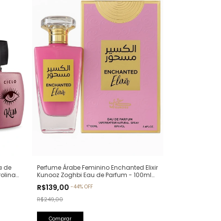
a de
Perfume Árabe Feminino Enchanted Elixir
rolina
Kunooz Zoghbi Eau de Parfum - 100ml
(Ref. Olfativa: Chance Eau de Parfum
R$139,00
-
44
%
OFF
Chanel)
R$249,00