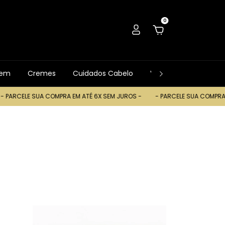
0
gem
Cremes
Cuidados Cabelo
Ver Tudo
Trocas
A COMPRA EM ATÉ 6X SEM JUROS -
- PARCELE SUA COMPRA EM ATÉ 6X S