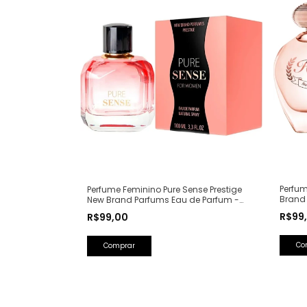
Perfum
Perfume Feminino Pure Sense Prestige
Brand
New Brand Parfums Eau de Parfum -
(Ref. 
100ml (Ref. Olfativa: Pure XS For Her
R$99
R$99,00
Rabanne)