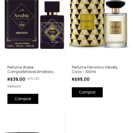
Perfume Feminino Velvety
Perfume Árabe
Ciclo - 100ml
Compartilhável Ametista
Arabic Collection A009 -
R$99,00
R$39,00
-
57
%
OFF
25ml (Ref. Olfativa: Bade'e Al
Oud Amethyst Lattafa)
R$89,90