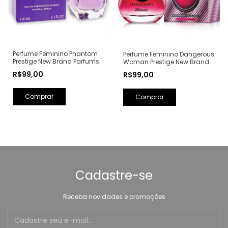
Perfume Feminino Phantom
Perfume Feminino Dangerous
Prestige New Brand Parfums
Woman Prestige New Brand
Eau de Parfum - 100ml (Ref.
Parfums Eau de Parfum -
R$99,00
R$99,00
Olfativa: Alien Mugler)
100ml (Ref. Olfativa: Poison
Girl Dior)
Cadastre-se
Receba novidades e promoções