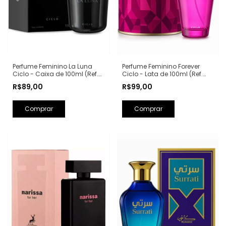
Perfume Feminino La Luna
Perfume Feminino Forever
Ciclo - Caixa de 100ml (Ref.
Ciclo - Lata de 100ml (Ref.
Olfativa: La Nuit Trésor
Olfativa: Fantasy Britney
R$89,00
R$99,00
Lancôme)
Spears)