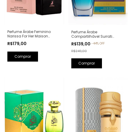
Perfume Árabe Feminino
Perfume Árabe
Narissa For Her Maison
Compartilhável Surrati
Alhambra Eau de Parfum -
Kunooz Zoghbi Eau de
R$179,00
R$139,00
-
44
%
OFF
100ml (Ref. Olfativa: Narciso
Parfum - 100ml (Ref. Olfativa:
Rodriguez For Her)
Erba Pura Xerjoff)
R$249,00