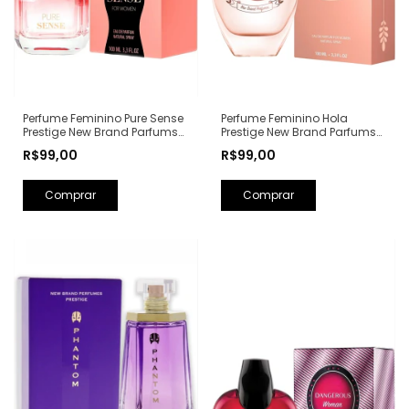
Perfume Feminino Hola
Perfume Feminino Pure Sense
Prestige New Brand Parfums
Prestige New Brand Parfums
Eau de Parfum - 100ml (Ref.
Eau de Parfum - 100ml (Ref.
R$99,00
R$99,00
Olfativa: Olympéa Paco
Olfativa: Pure XS For Her
Rabanne)
Rabanne)