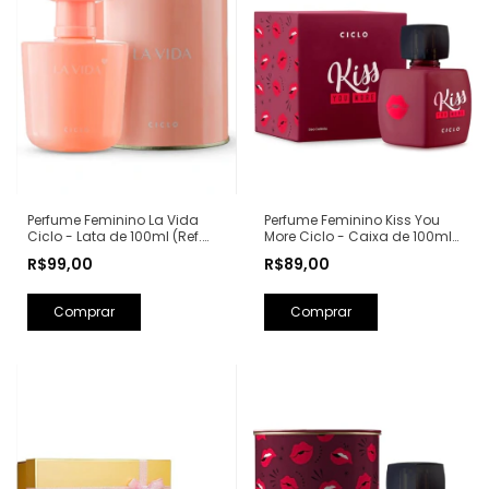
Perfume Feminino Kiss You
Perfume Feminino La Vida
More Ciclo - Caixa de 100ml
Ciclo - Lata de 100ml (Ref.
(Ref. Olfativa: Libre Yves Saint
Olfativa: La Vie Est Belle
R$89,00
R$99,00
Laurent)
Lancôme)