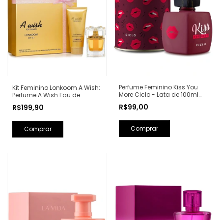
Perfume Feminino Kiss You
Kit Feminino Lonkoom A Wish:
More Ciclo - Lata de 100ml
Perfume A Wish Eau de
(Ref. Olfativa: Libre Yves Saint
Parfum 100ml + Loção
R$99,00
R$199,90
Laurent)
Hidratante Corporal
Perfumada 150ml