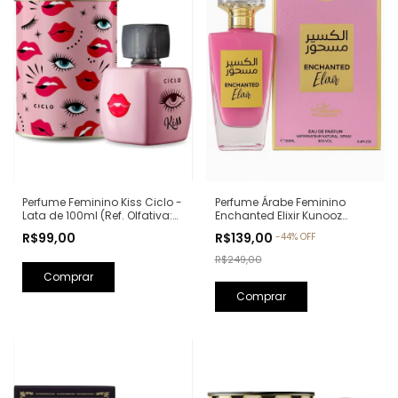
Perfume Feminino Kiss Ciclo -
Perfume Árabe Feminino
Lata de 100ml (Ref. Olfativa:
Enchanted Elixir Kunooz
Good Girl Carolina Herrera)
Zoghbi Eau de Parfum -
R$99,00
R$139,00
-
44
%
OFF
100ml (Ref. Olfativa: Chance
Eau de Parfum Chanel)
R$249,00