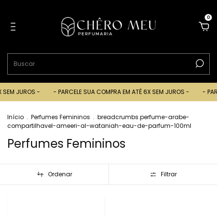
0
JUROS -
- PARCELE SUA COMPRA EM ATÉ 6X SEM JUROS -
- PARCELE 
Início
.
Perfumes Femininos
.
breadcrumbs.perfume-arabe-
compartilhavel-ameeri-al-wataniah-eau-de-parfum-100ml
Perfumes Femininos
Ordenar
Filtrar