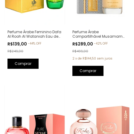
Perfume Árabe Feminino Dafa
Perfume Árabe
Al Rooh Al Wataniah Eau de
Compartilhável Musamam
Parfum - 100ml
White Intense Lattafa Eau de
R$139,00
R$289,00
-
44
%
OFF
-
42
%
OFF
Parfum - 100ml
R$249,00
R$499,00
2
x
de
R$144,50
sem juros