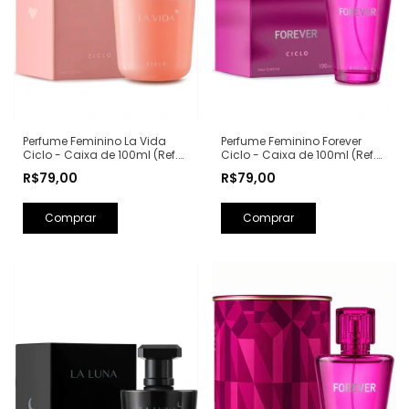
Perfume Feminino La Vida
Perfume Feminino Forever
Ciclo - Caixa de 100ml (Ref.
Ciclo - Caixa de 100ml (Ref.
Olfativa: La Vie Est Belle
Olfativa: Fantasy Britney
R$79,00
R$79,00
Lancôme)
Spears)