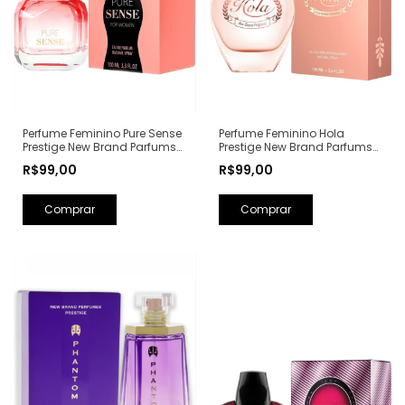
Perfume Feminino Hola
Perfume Feminino Pure Sense
Prestige New Brand Parfums
Prestige New Brand Parfums
Eau de Parfum - 100ml (Ref.
Eau de Parfum - 100ml (Ref.
R$99,00
R$99,00
Olfativa: Olympéa Paco
Olfativa: Pure XS For Her
Rabanne)
Rabanne)