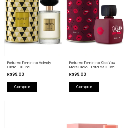
Perfume Feminino Kiss You
Perfume Feminino Velvety
More Ciclo - Lata de 100ml
Ciclo - 100ml
(Ref. Olfativa: Libre Yves Saint
R$99,00
R$99,00
Laurent)