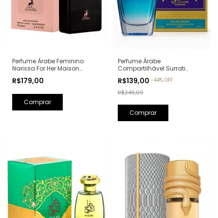
Perfume Árabe Feminino
Perfume Árabe
Narissa For Her Maison
Compartilhável Surrati
Alhambra Eau de Parfum -
Kunooz Zoghbi Eau de
R$179,00
R$139,00
-
44
%
OFF
100ml (Ref. Olfativa: Narciso
Parfum - 100ml (Ref. Olfativa:
Rodriguez For Her)
Erba Pura Xerjoff)
R$249,00