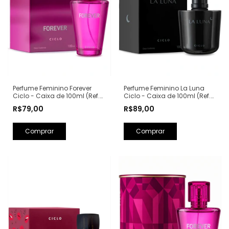
Perfume Feminino La Luna
Perfume Feminino Forever
Ciclo - Caixa de 100ml (Ref.
Ciclo - Caixa de 100ml (Ref.
Olfativa: La Nuit Trésor
Olfativa: Fantasy Britney
R$89,00
R$79,00
Lancôme)
Spears)