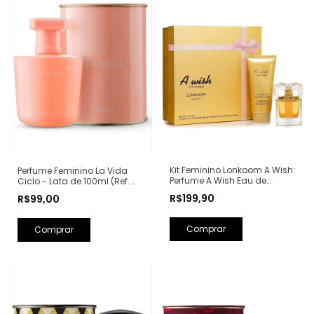
Kit Feminino Lonkoom A Wish:
Perfume Feminino La Vida
Perfume A Wish Eau de
Ciclo - Lata de 100ml (Ref.
Parfum 100ml + Loção
Olfativa: La Vie Est Belle
R$199,90
R$99,00
Hidratante Corporal
Lancôme)
Perfumada 150ml