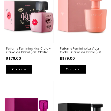
Perfume Feminino Kiss Ciclo -
Perfume Feminino La Vida
Caixa de 100ml (Ref. Olfativa:
Ciclo - Caixa de 100ml (Ref.
Good Girl Carolina Herrera)
Olfativa: La Vie Est Belle
R$79,00
R$79,00
Lancôme)