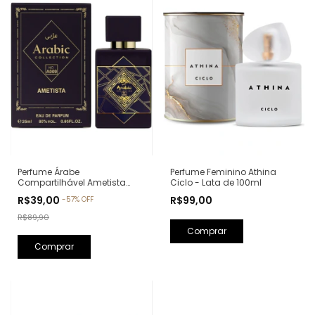
Perfume Feminino Athina
Perfume Árabe
Ciclo - Lata de 100ml
Compartilhável Ametista
Arabic Collection A009 -
R$99,00
R$39,00
-
57
%
OFF
25ml (Ref. Olfativa: Bade'e Al
Oud Amethyst Lattafa)
R$89,90