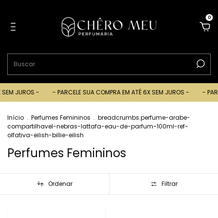
0
JUROS -
- PARCELE SUA COMPRA EM ATÉ 6X SEM JUROS -
- PARCELE 
Início
.
Perfumes Femininos
.
breadcrumbs.perfume-arabe-
compartilhavel-nebras-lattafa-eau-de-parfum-100ml-ref-
olfativa-eilish-billie-eilish
Perfumes Femininos
Ordenar
Filtrar