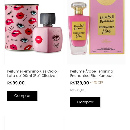
Perfume Feminino Kiss Ciclo -
Perfume Árabe Feminino
Lata de 100ml (Ref. Olfativa:
Enchanted Elixir Kunooz
Good Girl Carolina Herrera)
Zoghbi Eau de Parfum -
R$99,00
R$139,00
-
44
%
OFF
100ml (Ref. Olfativa: Chance
Eau de Parfum Chanel)
R$249,00