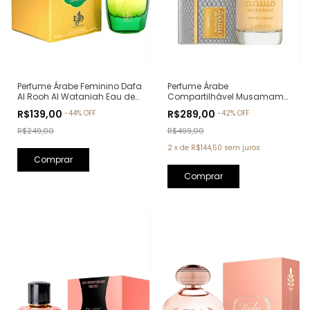
Perfume Árabe Feminino Dafa
Perfume Árabe
Al Rooh Al Wataniah Eau de
Compartilhável Musamam
Parfum - 100ml
White Intense Lattafa Eau de
R$139,00
R$289,00
-
44
%
OFF
-
42
%
OFF
Parfum - 100ml
R$249,00
R$499,00
2
x
de
R$144,50
sem juros