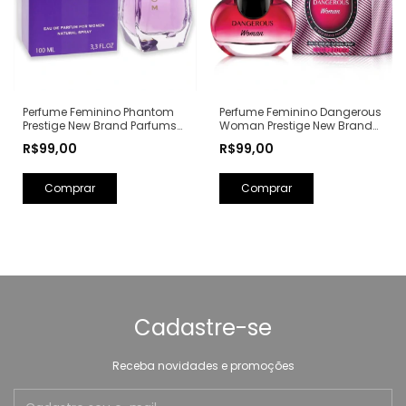
Perfume Feminino Phantom
Perfume Feminino Dangerous
Prestige New Brand Parfums
Woman Prestige New Brand
Eau de Parfum - 100ml (Ref.
Parfums Eau de Parfum -
R$99,00
R$99,00
Olfativa: Alien Mugler)
100ml (Ref. Olfativa: Poison
Girl Dior)
Cadastre-se
Receba novidades e promoções