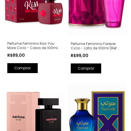
Perfume Feminino Kiss You
Perfume Feminino Forever
More Ciclo - Caixa de 100ml
Ciclo - Lata de 100ml (Ref.
(Ref. Olfativa: Libre Yves Saint
Olfativa: Fantasy Britney
R$89,00
R$99,00
Laurent)
Spears)