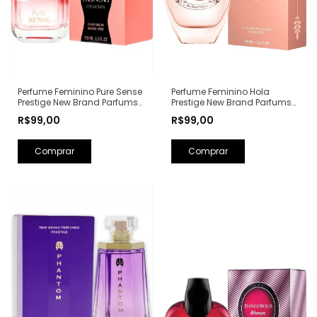
Perfume Feminino Hola
Perfume Feminino Pure Sense
Prestige New Brand Parfums
Prestige New Brand Parfums
Eau de Parfum - 100ml (Ref.
Eau de Parfum - 100ml (Ref.
R$99,00
R$99,00
Olfativa: Olympéa Paco
Olfativa: Pure XS For Her
Rabanne)
Rabanne)