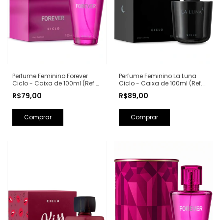
Perfume Feminino La Luna
Perfume Feminino Forever
Ciclo - Caixa de 100ml (Ref.
Ciclo - Caixa de 100ml (Ref.
Olfativa: La Nuit Trésor
Olfativa: Fantasy Britney
R$89,00
R$79,00
Lancôme)
Spears)