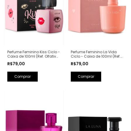
Perfume Feminino Kiss Ciclo -
Perfume Feminino La Vida
Caixa de 100ml (Ref. Olfativa:
Ciclo - Caixa de 100ml (Ref.
Good Girl Carolina Herrera)
Olfativa: La Vie Est Belle
R$79,00
R$79,00
Lancôme)