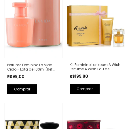
Kit Feminino Lonkoom A Wish:
Perfume Feminino La Vida
Perfume A Wish Eau de
Ciclo - Lata de 100ml (Ref.
Parfum 100ml + Loção
Olfativa: La Vie Est Belle
R$199,90
R$99,00
Hidratante Corporal
Lancôme)
Perfumada 150ml