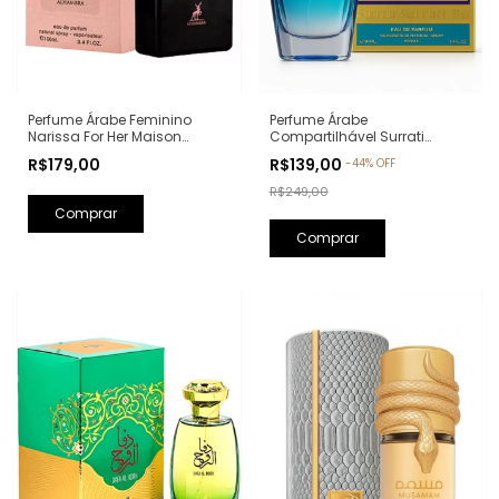
Perfume Árabe Feminino
Perfume Árabe
Narissa For Her Maison
Compartilhável Surrati
Alhambra Eau de Parfum -
Kunooz Zoghbi Eau de
R$179,00
R$139,00
-
44
%
OFF
100ml (Ref. Olfativa: Narciso
Parfum - 100ml (Ref. Olfativa:
Rodriguez For Her)
Erba Pura Xerjoff)
R$249,00