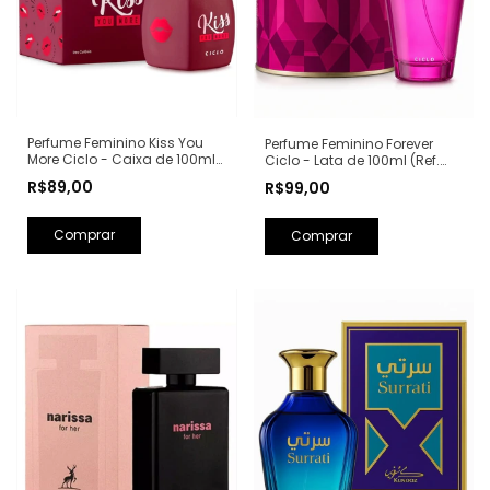
Perfume Feminino Kiss You
Perfume Feminino Forever
More Ciclo - Caixa de 100ml
Ciclo - Lata de 100ml (Ref.
(Ref. Olfativa: Libre Yves Saint
Olfativa: Fantasy Britney
R$89,00
R$99,00
Laurent)
Spears)