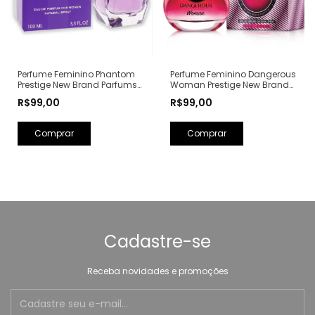
Perfume Feminino Phantom
Perfume Feminino Dangerous
Prestige New Brand Parfums
Woman Prestige New Brand
Eau de Parfum - 100ml (Ref.
Parfums Eau de Parfum -
R$99,00
R$99,00
Olfativa: Alien Mugler)
100ml (Ref. Olfativa: Poison
Girl Dior)
Cadastre-se
Receba novidades e promoções