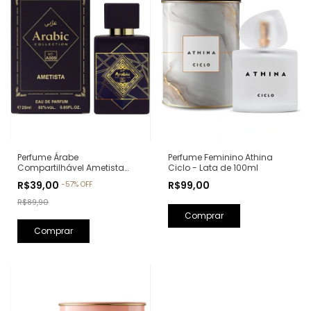
Perfume Feminino Athina
Perfume Árabe
Ciclo - Lata de 100ml
Compartilhável Ametista
Arabic Collection A009 -
R$99,00
R$39,00
-
57
%
OFF
25ml (Ref. Olfativa: Bade'e Al
Oud Amethyst Lattafa)
R$89,90