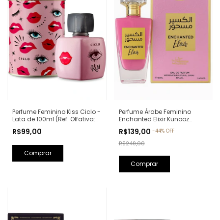
Perfume Feminino Kiss Ciclo -
Perfume Árabe Feminino
Lata de 100ml (Ref. Olfativa:
Enchanted Elixir Kunooz
Good Girl Carolina Herrera)
Zoghbi Eau de Parfum -
R$99,00
R$139,00
-
44
%
OFF
100ml (Ref. Olfativa: Chance
Eau de Parfum Chanel)
R$249,00