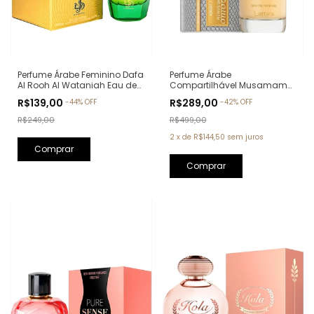
Perfume Árabe Feminino Dafa
Perfume Árabe
Al Rooh Al Wataniah Eau de
Compartilhável Musamam
Parfum - 100ml
White Intense Lattafa Eau de
R$139,00
R$289,00
-
44
%
OFF
-
42
%
OFF
Parfum - 100ml
R$249,00
R$499,00
2
x
de
R$144,50
sem juros