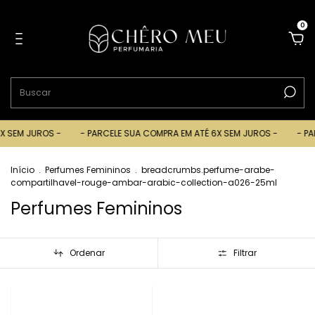
0
 JUROS -
- PARCELE SUA COMPRA EM ATÉ 6X SEM JUROS -
- PARCELE
Início
.
Perfumes Femininos
.
breadcrumbs.perfume-arabe-
compartilhavel-rouge-ambar-arabic-collection-a026-25ml
Perfumes Femininos
Ordenar
Filtrar