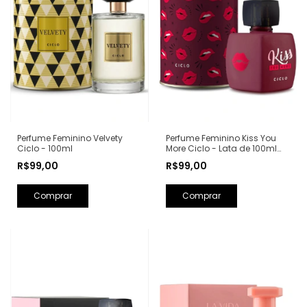
Perfume Feminino Kiss You
Perfume Feminino Velvety
More Ciclo - Lata de 100ml
Ciclo - 100ml
(Ref. Olfativa: Libre Yves Saint
R$99,00
R$99,00
Laurent)