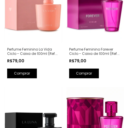
Perfume Feminino La Vida
Perfume Feminino Forever
Ciclo - Caixa de 100ml (Ref.
Ciclo - Caixa de 100ml (Ref.
Olfativa: La Vie Est Belle
Olfativa: Fantasy Britney
R$79,00
R$79,00
Lancôme)
Spears)