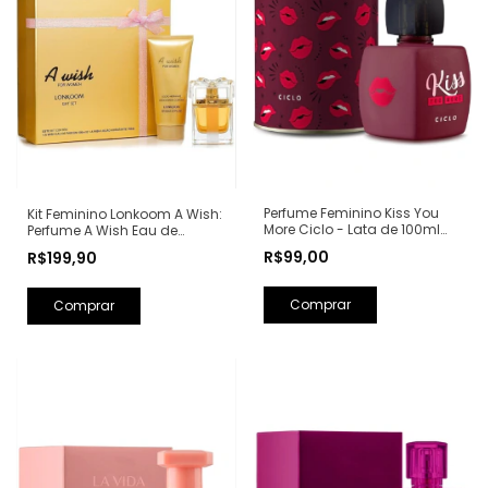
Perfume Feminino Kiss You
Kit Feminino Lonkoom A Wish:
More Ciclo - Lata de 100ml
Perfume A Wish Eau de
(Ref. Olfativa: Libre Yves Saint
Parfum 100ml + Loção
R$99,00
R$199,90
Laurent)
Hidratante Corporal
Perfumada 150ml