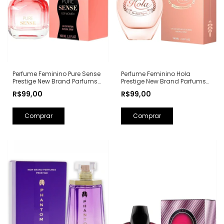
Perfume Feminino Hola
Perfume Feminino Pure Sense
Prestige New Brand Parfums
Prestige New Brand Parfums
Eau de Parfum - 100ml (Ref.
Eau de Parfum - 100ml (Ref.
R$99,00
R$99,00
Olfativa: Olympéa Paco
Olfativa: Pure XS For Her
Rabanne)
Rabanne)