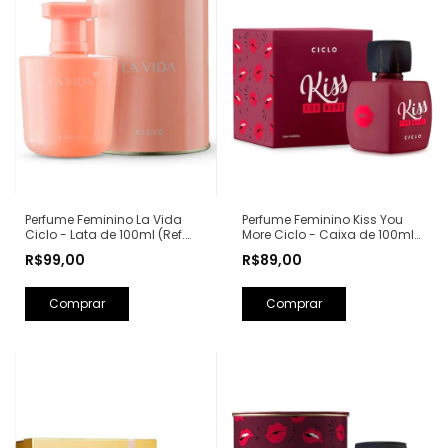
Perfume Feminino Kiss You
Perfume Feminino La Vida
More Ciclo - Caixa de 100ml
Ciclo - Lata de 100ml (Ref.
(Ref. Olfativa: Libre Yves Saint
Olfativa: La Vie Est Belle
R$89,00
R$99,00
Laurent)
Lancôme)