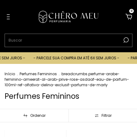
0
JUROS -
- PARCELE SUA COMPRA EM ATÉ 6X SEM JUROS -
- PARCELE 
Início
.
Perfumes Femininos
.
breadcrumbs.perfume-arabe-
feminino-ameerat-al-arab-prive-rose-asdaaf-eau-de-parfum-
100ml-ref-olfativa-delina-exclusif-parfums-de-marly
Perfumes Femininos
Ordenar
Filtrar