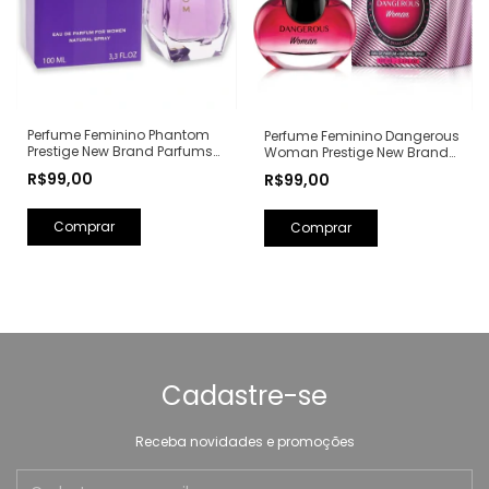
Perfume Feminino Phantom
Perfume Feminino Dangerous
Prestige New Brand Parfums
Woman Prestige New Brand
Eau de Parfum - 100ml (Ref.
Parfums Eau de Parfum -
R$99,00
R$99,00
Olfativa: Alien Mugler)
100ml (Ref. Olfativa: Poison
Girl Dior)
Cadastre-se
Receba novidades e promoções