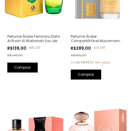
Perfume Árabe Feminino Dafa
Perfume Árabe
Al Rooh Al Wataniah Eau de
Compartilhável Musamam
Parfum - 100ml
White Intense Lattafa Eau de
R$139,00
R$289,00
-
44
%
OFF
-
42
%
OFF
Parfum - 100ml
R$249,00
R$499,00
2
x
de
R$144,50
sem juros