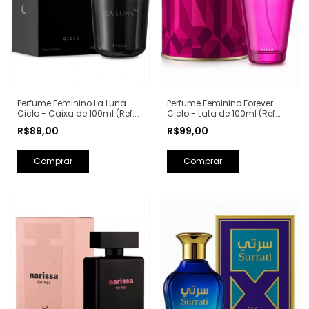
Perfume Feminino La Luna
Perfume Feminino Forever
Ciclo - Caixa de 100ml (Ref.
Ciclo - Lata de 100ml (Ref.
Olfativa: La Nuit Trésor
Olfativa: Fantasy Britney
R$89,00
R$99,00
Lancôme)
Spears)