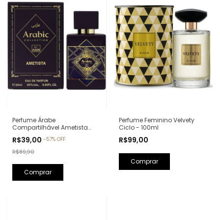
Perfume Feminino Velvety
Perfume Árabe
Ciclo - 100ml
Compartilhável Ametista
Arabic Collection A009 -
R$99,00
R$39,00
-
57
%
OFF
25ml (Ref. Olfativa: Bade'e Al
Oud Amethyst Lattafa)
R$89,90