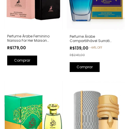
Perfume Árabe Feminino
Perfume Árabe
Narissa For Her Maison
Compartilhável Surrati
Alhambra Eau de Parfum -
Kunooz Zoghbi Eau de
R$179,00
R$139,00
-
44
%
OFF
100ml (Ref. Olfativa: Narciso
Parfum - 100ml (Ref. Olfativa:
Rodriguez For Her)
Erba Pura Xerjoff)
R$249,00