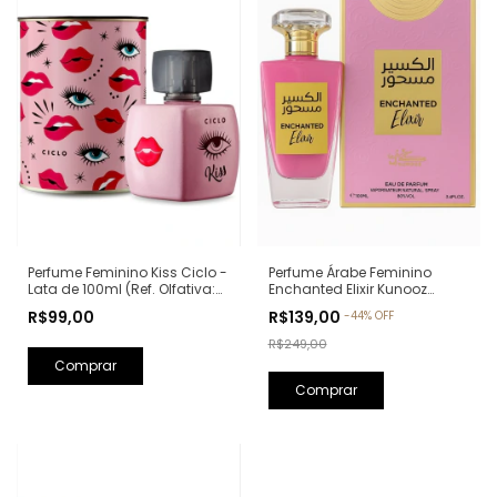
Perfume Feminino Kiss Ciclo -
Perfume Árabe Feminino
Lata de 100ml (Ref. Olfativa:
Enchanted Elixir Kunooz
Good Girl Carolina Herrera)
Zoghbi Eau de Parfum -
R$99,00
R$139,00
-
44
%
OFF
100ml (Ref. Olfativa: Chance
Eau de Parfum Chanel)
R$249,00