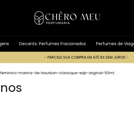
gens
Decants: Perfumes Fracionados
Perfumes de Via
- PARCELE SUA COMPRA EM ATÉ 6X SEM JUROS -
- PARCELE SUA
feminino-marina-de-bourbon-classique-edp-original-50ml
inos