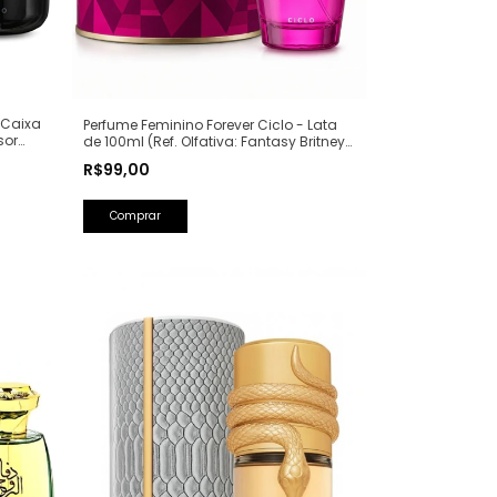
 Caixa
Perfume Feminino Forever Ciclo - Lata
sor
de 100ml (Ref. Olfativa: Fantasy Britney
Spears)
R$99,00