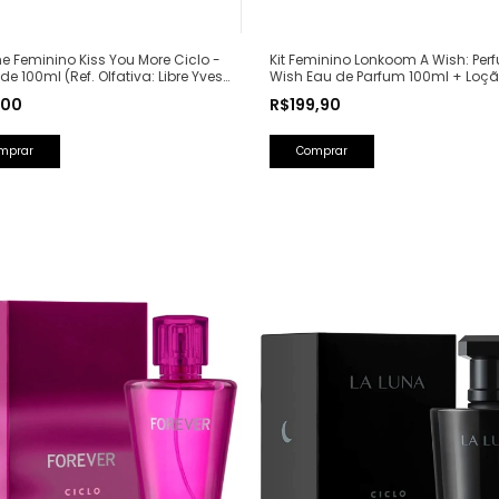
e Feminino Kiss You More Ciclo -
Kit Feminino Lonkoom A Wish: Per
de 100ml (Ref. Olfativa: Libre Yves
Wish Eau de Parfum 100ml + Loç
Laurent)
Hidratante Corporal Perfumada 1
,00
R$199,90