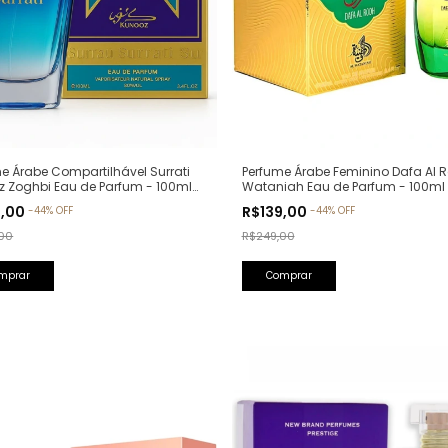
Perfume Árabe Feminino Dafa Al R
e Árabe Compartilhável Surrati
Wataniah Eau de Parfum - 100ml
z Zoghbi Eau de Parfum - 100ml
lfativa: Erba Pura Xerjoff)
R$139,00
9,00
-
44
%
OFF
-
44
%
OFF
R$249,00
00