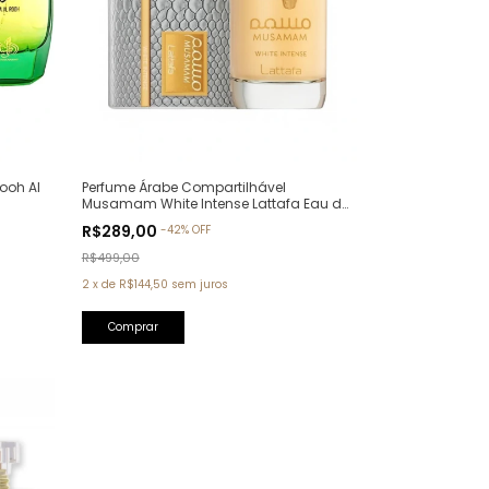
ooh Al
Perfume Árabe Compartilhável
Musamam White Intense Lattafa Eau de
Parfum - 100ml
R$289,00
-
42
%
OFF
R$499,00
2
x
de
R$144,50
sem juros