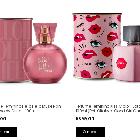
Perfume Feminino Kiss Ciclo - Lat
e Feminino Hello Hello Muse Nah
100ml (Ref. Olfativa: Good Girl Ca
o by Ciclo - 100ml
Herrera)
R$99,00
,00