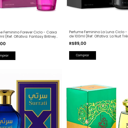
Perfume Feminino La Luna Ciclo -
e Feminino Forever Ciclo - Caixa
de 100ml (Ref. Olfativa: La Nuit Tré
ml (Ref. Olfativa: Fantasy Britney
Lancôme)
s)
R$89,00
,00