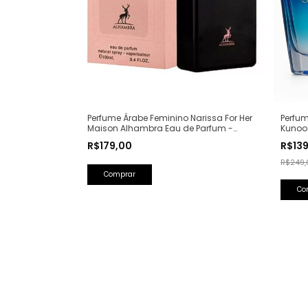
Perfume Árabe Feminino Narissa For Her
Perfum
Maison Alhambra Eau de Parfum -
Kunoo
100ml (Ref. Olfativa: Narciso Rodriguez
(Ref. O
R$179,00
R$13
For Her)
R$249,