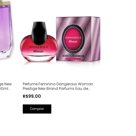
ge New
Perfume Feminino Dangerous Woman
00ml
Prestige New Brand Parfums Eau de
Parfum - 100ml (Ref. Olfativa: Poison Girl
R$99,00
Dior)