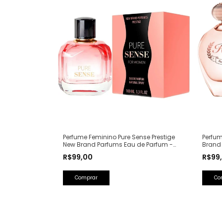
Perfum
Perfume Feminino Pure Sense Prestige
Brand
New Brand Parfums Eau de Parfum -
(Ref. 
100ml (Ref. Olfativa: Pure XS For Her
R$99
R$99,00
Rabanne)