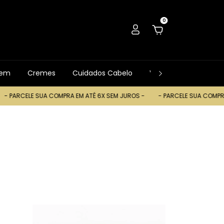
0
gem
Cremes
Cuidados Cabelo
Ver Tudo
Trocas
 COMPRA EM ATÉ 6X SEM JUROS -
- PARCELE SUA COMPRA EM ATÉ 6X SEM