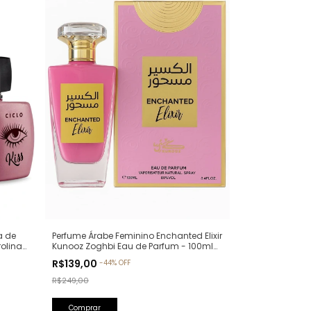
a de
Perfume Árabe Feminino Enchanted Elixir
rolina
Kunooz Zoghbi Eau de Parfum - 100ml
(Ref. Olfativa: Chance Eau de Parfum
R$139,00
-
44
%
OFF
Chanel)
R$249,00