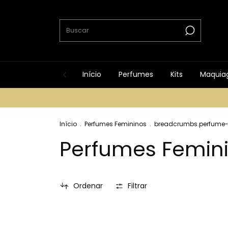
Início
Perfumes
Kits
Maquia
Início
.
Perfumes Femininos
.
breadcrumbs.perfume-
Perfumes Femin
Ordenar
Filtrar