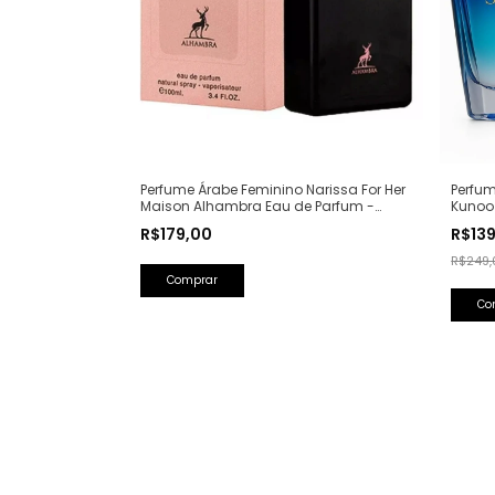
Perfume Árabe Feminino Narissa For Her
Perfum
Maison Alhambra Eau de Parfum -
Kunoo
100ml (Ref. Olfativa: Narciso Rodriguez
(Ref. O
R$179,00
R$13
For Her)
R$249,