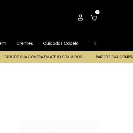
0
gem
Cremes
Cuidados Cabelo
Ver Tudo
Trocas
 COMPRA EM ATÉ 6X SEM JUROS -
- PARCELE SUA COMPRA EM ATÉ 6X SEM