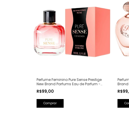
Perfum
Perfume Feminino Pure Sense Prestige
Brand
New Brand Parfums Eau de Parfum -
(Ref. 
100ml (Ref. Olfativa: Pure XS For Her
R$99
R$99,00
Rabanne)