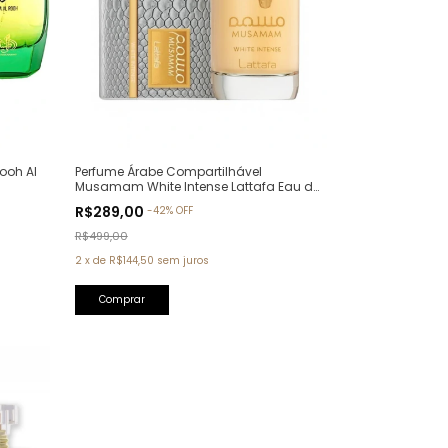
ooh Al
Perfume Árabe Compartilhável
Musamam White Intense Lattafa Eau de
Parfum - 100ml
R$289,00
-
42
%
OFF
R$499,00
2
x
de
R$144,50
sem juros