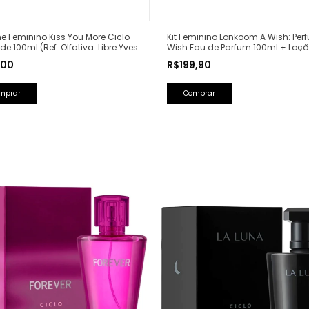
e Feminino Kiss You More Ciclo -
Kit Feminino Lonkoom A Wish: Per
de 100ml (Ref. Olfativa: Libre Yves
Wish Eau de Parfum 100ml + Loç
Laurent)
Hidratante Corporal Perfumada 1
,00
R$199,90