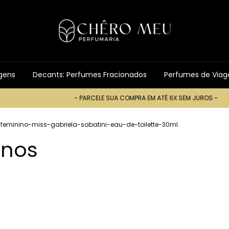
gens
Decants: Perfumes Fracionados
Perfumes de Via
- PARCELE SUA COMPRA EM ATÉ 6X SEM JUROS -
- PARCELE SUA
eminino-miss-gabriela-sabatini-eau-de-toilette-30ml
inos