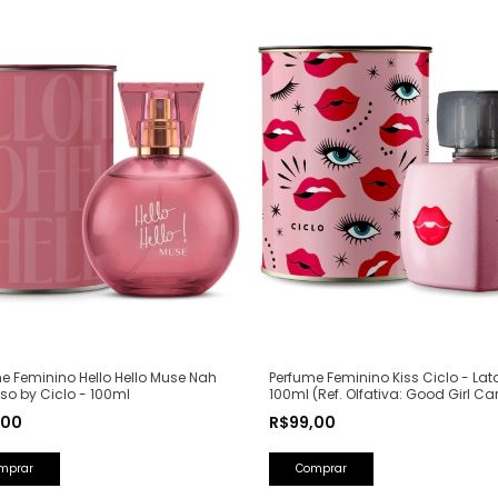
Perfume Feminino Kiss Ciclo - Lat
e Feminino Hello Hello Muse Nah
100ml (Ref. Olfativa: Good Girl Ca
o by Ciclo - 100ml
Herrera)
R$99,00
,00