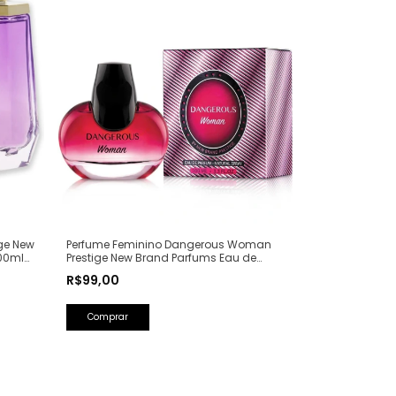
ge New
Perfume Feminino Dangerous Woman
00ml
Prestige New Brand Parfums Eau de
Parfum - 100ml (Ref. Olfativa: Poison Girl
R$99,00
Dior)