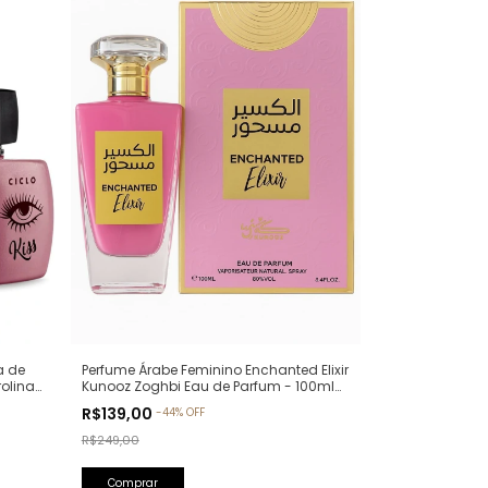
a de
Perfume Árabe Feminino Enchanted Elixir
rolina
Kunooz Zoghbi Eau de Parfum - 100ml
(Ref. Olfativa: Chance Eau de Parfum
R$139,00
-
44
%
OFF
Chanel)
R$249,00