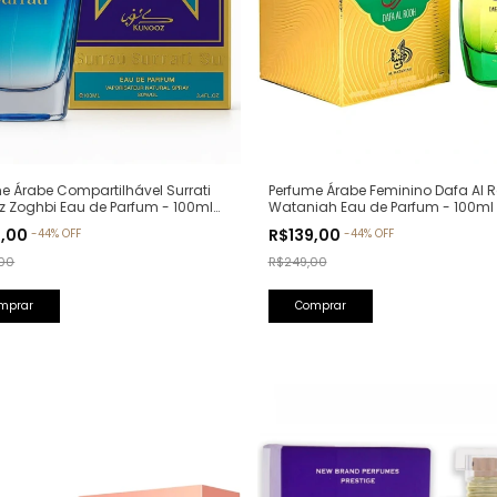
Perfume Árabe Feminino Dafa Al R
e Árabe Compartilhável Surrati
Wataniah Eau de Parfum - 100ml
z Zoghbi Eau de Parfum - 100ml
lfativa: Erba Pura Xerjoff)
R$139,00
9,00
-
44
%
OFF
-
44
%
OFF
R$249,00
00