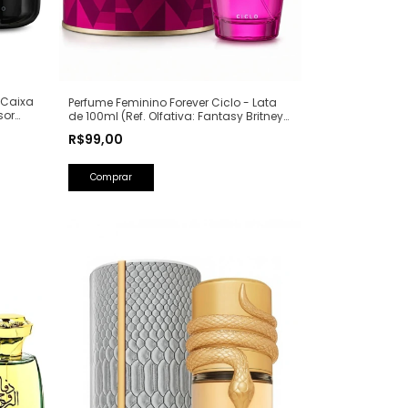
 Caixa
Perfume Feminino Forever Ciclo - Lata
sor
de 100ml (Ref. Olfativa: Fantasy Britney
Spears)
R$99,00