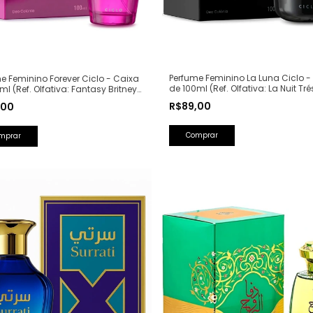
Perfume Feminino La Luna Ciclo -
e Feminino Forever Ciclo - Caixa
de 100ml (Ref. Olfativa: La Nuit Tré
ml (Ref. Olfativa: Fantasy Britney
Lancôme)
s)
R$89,00
,00