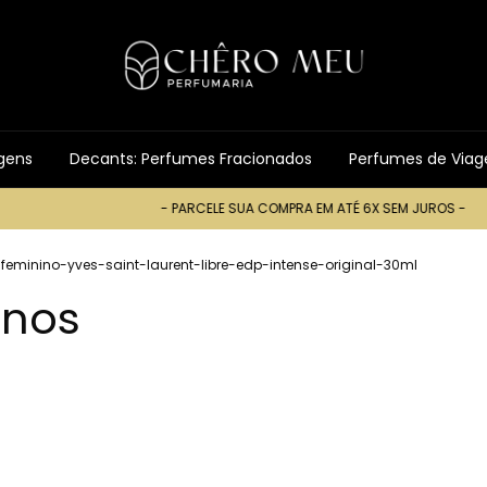
gens
Decants: Perfumes Fracionados
Perfumes de Via
- PARCELE SUA COMPRA EM ATÉ 6X SEM JUROS -
- PARCELE SUA
eminino-yves-saint-laurent-libre-edp-intense-original-30ml
inos