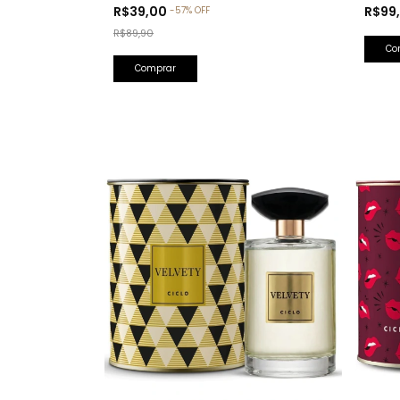
Olfativa: Bade'e Al Oud Amethyst
R$99
R$39,00
-
57
%
OFF
Lattafa)
R$89,90