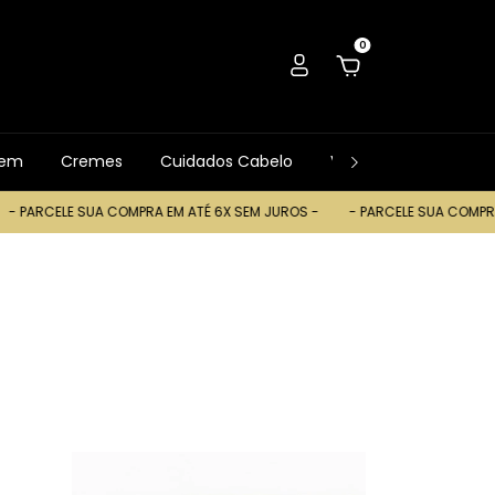
0
gem
Cremes
Cuidados Cabelo
Ver Tudo
Trocas
 COMPRA EM ATÉ 6X SEM JUROS -
- PARCELE SUA COMPRA EM ATÉ 6X SE