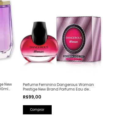
ge New
Perfume Feminino Dangerous Woman
00ml
Prestige New Brand Parfums Eau de
Parfum - 100ml (Ref. Olfativa: Poison Girl
R$99,00
Dior)