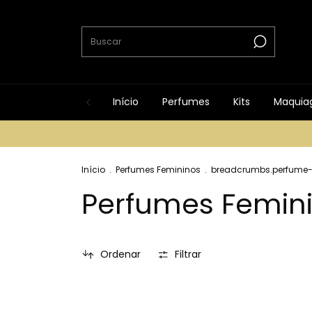
Início
Perfumes
Kits
Maquia
Início
.
Perfumes Femininos
.
breadcrumbs.perfume-f
Perfumes Femin
Ordenar
Filtrar