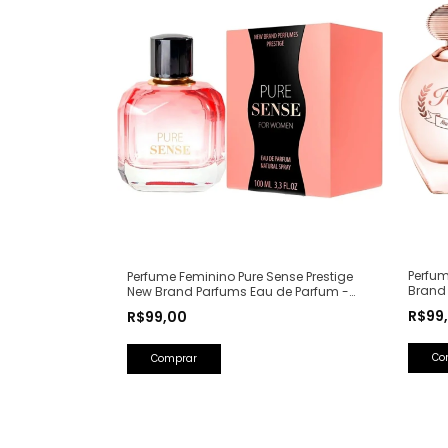
Perfum
Perfume Feminino Pure Sense Prestige
Brand
New Brand Parfums Eau de Parfum -
(Ref. 
100ml (Ref. Olfativa: Pure XS For Her
R$99
R$99,00
Rabanne)