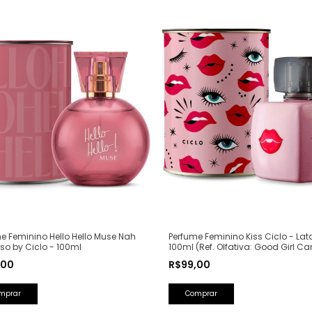
Perfume Feminino Kiss Ciclo - Lat
e Feminino Hello Hello Muse Nah
100ml (Ref. Olfativa: Good Girl Ca
o by Ciclo - 100ml
Herrera)
R$99,00
,00