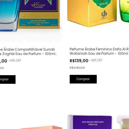
Perfume Árabe Feminino Dafa Al R
e Árabe Compartilhável Surrati
Wataniah Eau de Parfum - 100ml
z Zoghbi Eau de Parfum - 100ml
lfativa: Erba Pura Xerjoff)
R$139,00
9,00
-
44
%
OFF
-
44
%
OFF
R$249,00
00