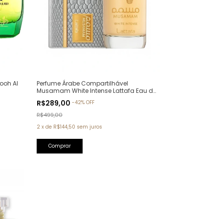
ooh Al
Perfume Árabe Compartilhável
Musamam White Intense Lattafa Eau de
Parfum - 100ml
R$289,00
-
42
%
OFF
R$499,00
2
x
de
R$144,50
sem juros