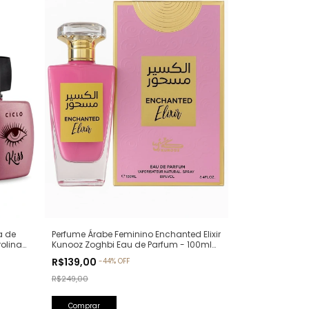
a de
Perfume Árabe Feminino Enchanted Elixir
rolina
Kunooz Zoghbi Eau de Parfum - 100ml
(Ref. Olfativa: Chance Eau de Parfum
R$139,00
-
44
%
OFF
Chanel)
R$249,00