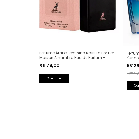
Perfume Árabe Feminino Narissa For Her
Perfum
Maison Alhambra Eau de Parfum -
Kunoo
100ml (Ref. Olfativa: Narciso Rodriguez
(Ref. O
R$179,00
R$13
For Her)
R$249,