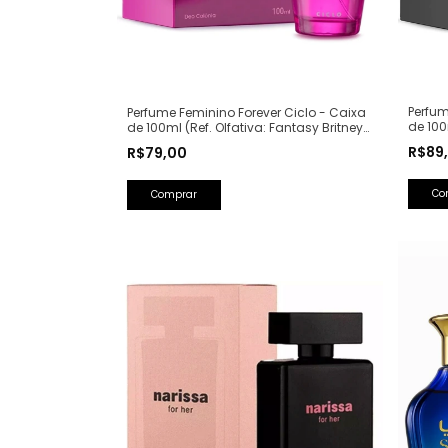
Perfum
Perfume Feminino Forever Ciclo - Caixa
de 100
de 100ml (Ref. Olfativa: Fantasy Britney
Lancô
Spears)
R$89
R$79,00