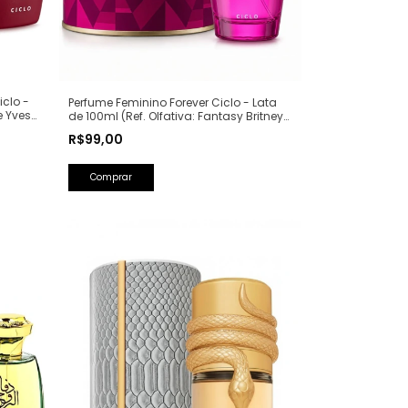
iclo -
Perfume Feminino Forever Ciclo - Lata
e Yves
de 100ml (Ref. Olfativa: Fantasy Britney
Spears)
R$99,00