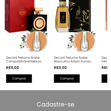
Decant Perfume Árabe
Decant Perfume Árabe
Decan
Compartilhável Nebras
Masculino Adam Kunooz
Femin
Lattafa Eau de Parfum
Zoghbi Eau de Parfum
Prive
R$11,00
R$11,00
R$11
(Ref. Olfativa: Eilish Billie
(Ref. Olfativa: Black XS
Parfum
Eilish)
L'Exces for Him Rabanne)
Delina
Comprar
Comprar
C
Cadastre-se