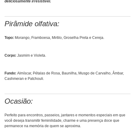
deliciosamente irresistível.
Pirâmide olfativa:
Topo:
Morango, Framboesa, Mirtilo, Groselha Preta e Cereja.
Corpo:
Jasmim e Violeta.
Fundo:
Almíscar, Pétalas de Rosa, Baunilha, Musgo de Carvalho, Âmbar,
Cashmeran e Patchouli.
Ocasião:
Perfeito para encontros, passeios, jantares e momentos especiais em que
você deseja transmitir feminilidade, charme e uma presença doce que
permanece na memória de quem se aproxima.