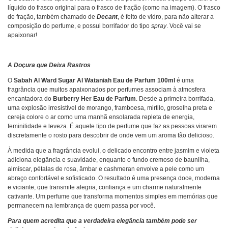
líquido do frasco original para o frasco de fração (como na imagem). O frasco
de fração, também chamado de
Decant
, é feito de vidro, para não alterar a
composição do perfume, e possui borrifador do tipo
spray
. Você vai se
apaixonar!
A Doçura que Deixa Rastros
O
Sabah Al Ward Sugar Al Wataniah Eau de Parfum 100ml
é uma
fragrância que muitos apaixonados por perfumes associam à atmosfera
encantadora do
Burberry Her Eau de Parfum
. Desde a primeira borrifada,
uma explosão irresistível de morango, framboesa, mirtilo, groselha preta e
cereja colore o ar como uma manhã ensolarada repleta de energia,
feminilidade e leveza. É aquele tipo de perfume que faz as pessoas virarem
discretamente o rosto para descobrir de onde vem um aroma tão delicioso.
À medida que a fragrância evolui, o delicado encontro entre jasmim e violeta
adiciona elegância e suavidade, enquanto o fundo cremoso de baunilha,
almíscar, pétalas de rosa, âmbar e cashmeran envolve a pele como um
abraço confortável e sofisticado. O resultado é uma presença doce, moderna
e viciante, que transmite alegria, confiança e um charme naturalmente
cativante. Um perfume que transforma momentos simples em memórias que
permanecem na lembrança de quem passa por você.
Para quem acredita que a verdadeira elegância também pode ser