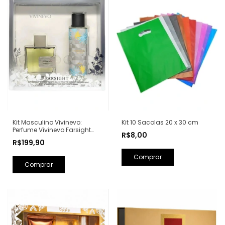
Kit Masculino Vivinevo:
Kit 10 Sacolas 20 x 30 cm
Perfume Vivinevo Farsight
R$8,00
Eau de Toilette 100ml + Body
R$199,90
Splash Farsight 250ml