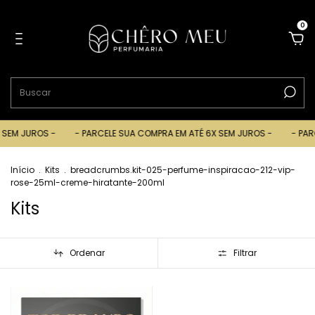
0
M JUROS -
- PARCELE SUA COMPRA EM ATÉ 6X SEM JUROS -
- PARCEL
Início
.
Kits
.
breadcrumbs.kit-025-perfume-inspiracao-212-vip-
rose-25ml-creme-hiratante-200ml
Kits
Ordenar
Filtrar