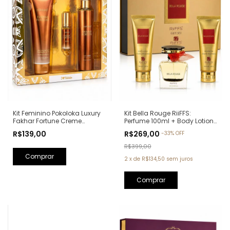
Kit Bella Rouge RiiFFS:
Kit Feminino Pokoloka Luxury
Perfume 100ml + Body Lotion
Fakhar Fortune Creme
100ml + Shower Gel 100ml
Hidratante + Body Splash +
R$269,00
R$139,00
-
33
%
OFF
(Ref. Olfativa: Coco
Perfume Elixir (Ref. Olfativa:
Mademoiselle Chanel)
Fakhar Rose Lattafa)
R$399,00
2
x
de
R$134,50
sem juros