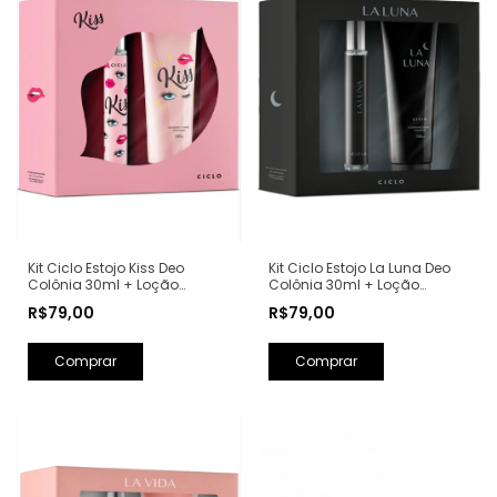
Kit Ciclo Estojo Kiss Deo
Kit Ciclo Estojo La Luna Deo
Colônia 30ml + Loção
Colônia 30ml + Loção
Hidratante 240ml (Ref.
Hidratante 240ml (Ref.
R$79,00
R$79,00
Olfativa: Good Girl Carolina
Olfativa: La Nuit Trésor
Herrera)
Lancôme)