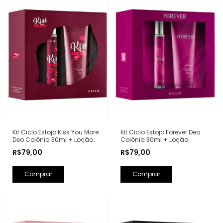
Kit Ciclo Estojo Kiss You More
Kit Ciclo Estojo Forever Deo
Deo Colônia 30ml + Loção
Colônia 30ml + Loção
Hidratante 240ml (Ref.
Hidratante 240ml (Ref.
R$79,00
R$79,00
Olfativa: Libre Yves Saint
Olfativa: Fantasy Britney
Laurent)
Spears)