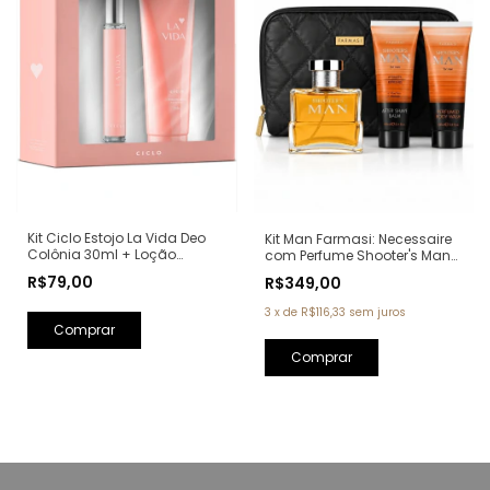
Kit Ciclo Estojo La Vida Deo
Kit Man Farmasi: Necessaire
Colônia 30ml + Loção
com Perfume Shooter's Man
Hidratante 240ml (Ref.
Eau de Parfum 100ml + Pós
R$79,00
R$349,00
Olfativa: La Vie Est Belle
Barba 100ml + Sabonete
Lancôme)
100ml (Ref. Olfativa: One
3
x
de
R$116,33
sem juros
Million Paco Rabanne)