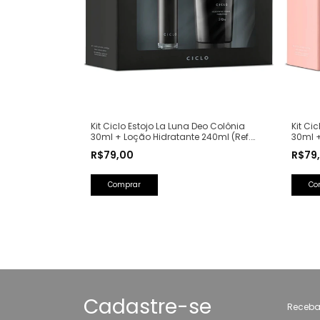
Kit Ciclo Estojo La Luna Deo Colônia
Kit Ci
30ml + Loção Hidratante 240ml (Ref.
30ml +
Olfativa: La Nuit Trésor Lancôme)
Olfati
R$79,00
R$79
Cadastre-se
Receba