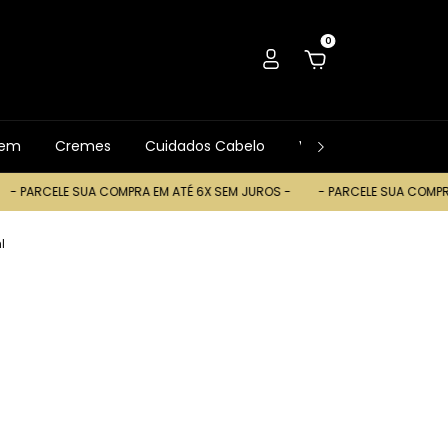
0
gem
Cremes
Cuidados Cabelo
Ver Tudo
Trocas
LE SUA COMPRA EM ATÉ 6X SEM JUROS -
- PARCELE SUA COMPRA EM ATÉ 
l