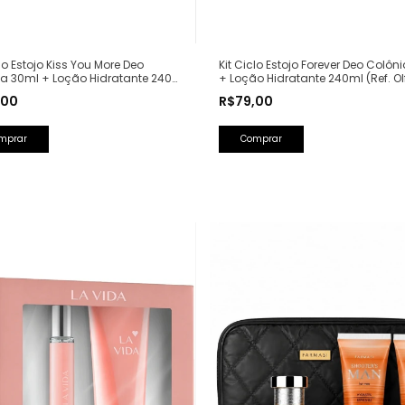
clo Estojo Kiss You More Deo
Kit Ciclo Estojo Forever Deo Colôn
ia 30ml + Loção Hidratante 240ml
+ Loção Hidratante 240ml (Ref. Ol
lfativa: Libre Yves Saint Laurent)
Fantasy Britney Spears)
,00
R$79,00