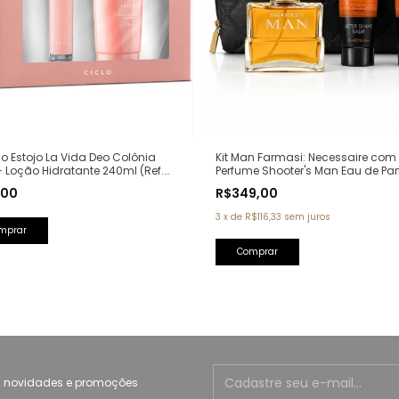
clo Estojo La Vida Deo Colônia
Kit Man Farmasi: Necessaire com
 Loção Hidratante 240ml (Ref.
Perfume Shooter's Man Eau de Pa
va: La Vie Est Belle Lancôme)
100ml + Pós Barba 100ml + Sabon
,00
R$349,00
100ml (Ref. Olfativa: One Million P
Rabanne)
3
x
de
R$116,33
sem juros
 novidades e promoções