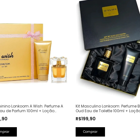
minino Lonkoom A Wish: Perfume A
Kit Masculino Lonkoom: Perfume B
Eau de Parfum 100ml + Loção
Oud Eau de Toilette 100ml + Loçã
tante Corporal Perfumada 150ml
Barba Perfumada 150ml
9,90
R$199,90