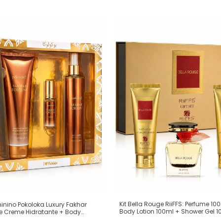
Kit Bella Rouge RiiFFS: Perfume 10
minino Pokoloka Luxury Fakhar
Body Lotion 100ml + Shower Gel 1
e Creme Hidratante + Body
(Ref. Olfativa: Coco Mademoisell
+ Perfume Elixir (Ref. Olfativa: