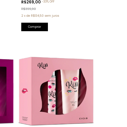
R$269,00
-
33
%
OFF
R$399,90
2
x
de
R$134,50
sem juros