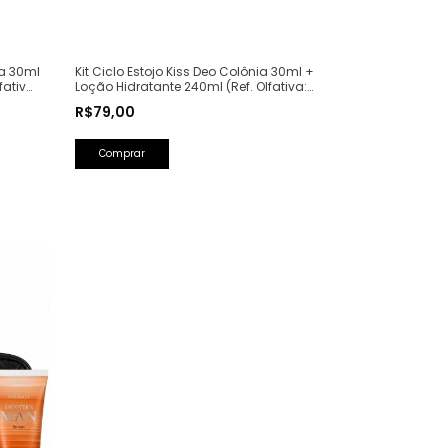
ia 30ml
Kit Ciclo Estojo Kiss Deo Colônia 30ml +
fativa:
Loção Hidratante 240ml (Ref. Olfativa:
Good Girl Carolina Herrera)
R$79,00