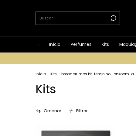
Início
Perfumes
Kits
Maquia
Início
.
Kits
.
breadcrumbs.kit-feminino-lonkoom-a
Kits
Ordenar
Filtrar