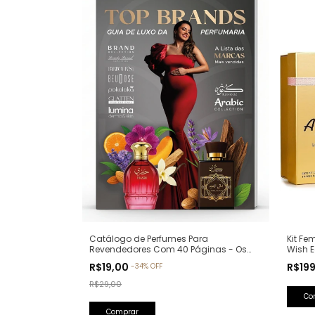
Catálogo de Perfumes Para
Kit Fe
Revendedores Com 40 Páginas - Os
Wish 
Produtos Campeões de Vendas:
Hidra
R$19,00
R$19
-
34
%
OFF
Revista Top Brands
R$29,00
Comprar