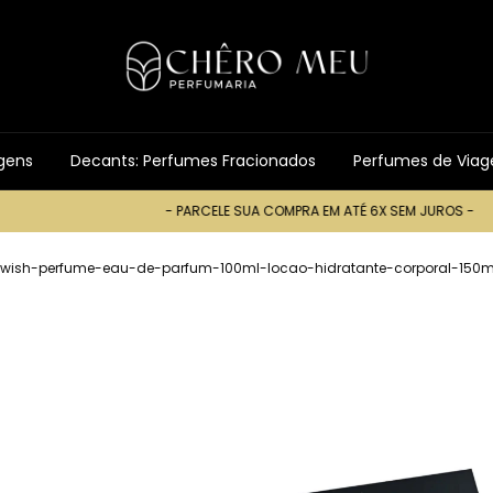
gens
Decants: Perfumes Fracionados
Perfumes de Via
- PARCELE SUA COMPRA EM ATÉ 6X SEM JUROS -
- PARCE
-wish-perfume-eau-de-parfum-100ml-locao-hidratante-corporal-150m