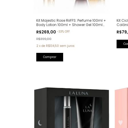
Kit Ci
Kit Majestic Rose RiiFFS: Perfume 100ml +
Colôn
Body Lotion 100ml + Shower Gel 100ml
(Ref. O
(Ref. Olfativa: La Vie Est Belle Lancôme)
R$79
R$269,00
-
33
%
OFF
R$399,00
2
x
de
R$134,50
sem juros