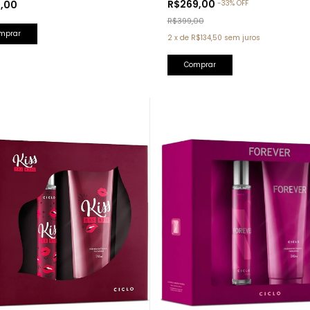
R$269,00
9,00
-
33
%
OFF
Chanel)
 Rose Lattafa)
R$399,00
2
x
de
R$134,50
sem juros