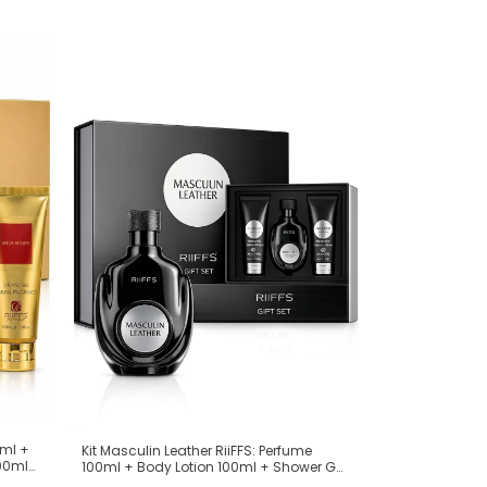
0ml +
Kit Masculin Leather RiiFFS: Perfume
00ml
100ml + Body Lotion 100ml + Shower Gel
e
100ml (Ref. Olfativa: Creed Aventus)