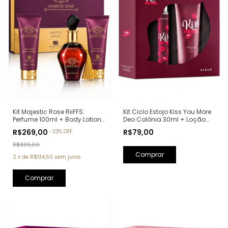
Kit Ciclo Estojo Kiss You More
Kit Majestic Rose RiiFFS:
Deo Colônia 30ml + Loção
Perfume 100ml + Body Lotion
Hidratante 240ml (Ref.
100ml + Shower Gel 100ml
R$79,00
R$269,00
-
33
%
OFF
Olfativa: Libre Yves Saint
(Ref. Olfativa: La Vie Est Belle
Laurent)
Lancôme)
R$399,00
2
x
de
R$134,50
sem juros