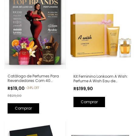
Catálogo de Perfumes Para
Kit Feminino Lonkoom A Wish:
Revendedores Com 40
Perfume A Wish Eau de
Páginas - Os Produtos
Parfum 100ml + Loção
R$19,00
R$199,90
-
34
%
OFF
Campeões de Vendas:
Hidratante Corporal
Revista Top Brands
Perfumada 150ml
R$29,00
Comprar