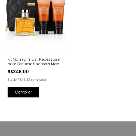
Kit Man Farmasi: Necessaire
com Perfume Shooter's Man
Eau de Parfum 100ml + Pós
R$349,00
Barba 100ml + Sabonete
100ml (Ref. Olfativa: One
3
x
de
R$116,33
sem juros
Million Paco Rabanne)