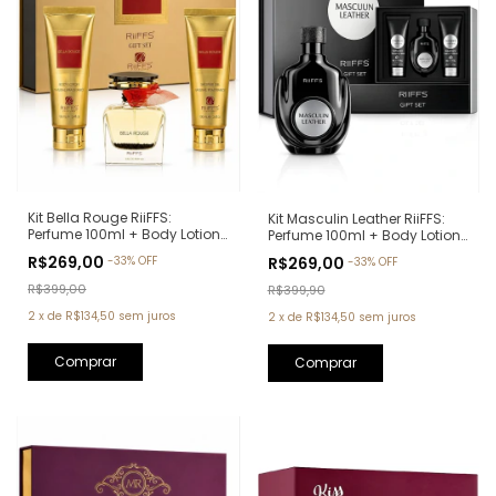
Kit Bella Rouge RiiFFS:
Kit Masculin Leather RiiFFS:
Perfume 100ml + Body Lotion
Perfume 100ml + Body Lotion
100ml + Shower Gel 100ml
100ml + Shower Gel 100ml
R$269,00
R$269,00
-
33
%
OFF
-
33
%
OFF
(Ref. Olfativa: Coco
(Ref. Olfativa: Creed Aventus)
Mademoiselle Chanel)
R$399,00
R$399,90
2
x
de
R$134,50
sem juros
2
x
de
R$134,50
sem juros