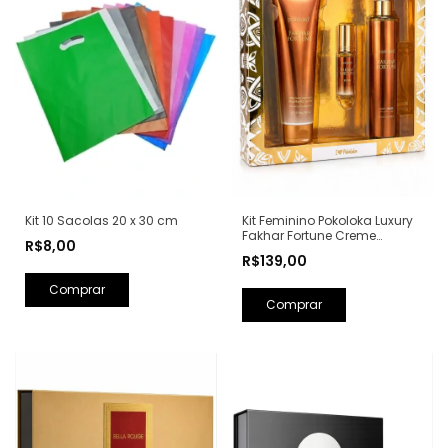
Kit 10 Sacolas 20 x 30 cm
Kit Feminino Pokoloka Luxury
Fakhar Fortune Creme
R$8,00
Hidratante + Body Splash +
R$139,00
Perfume Elixir (Ref. Olfativa:
Fakhar Rose Lattafa)