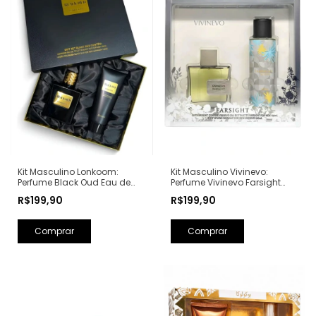
Kit Masculino Lonkoom:
Kit Masculino Vivinevo:
Perfume Black Oud Eau de
Perfume Vivinevo Farsight
Toilette 100ml + Loção Pós
Eau de Toilette 100ml + Body
R$199,90
R$199,90
Barba Perfumada 150ml
Splash Farsight 250ml