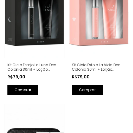
Kit Ciclo Estojo La Luna Deo
Kit Ciclo Estojo La Vida Deo
Colônia 30ml + Loção
Colônia 30ml + Loção
Hidratante 240ml (Ref.
Hidratante 240ml (Ref.
R$79,00
R$79,00
Olfativa: La Nuit Trésor
Olfativa: La Vie Est Belle
Lancôme)
Lancôme)