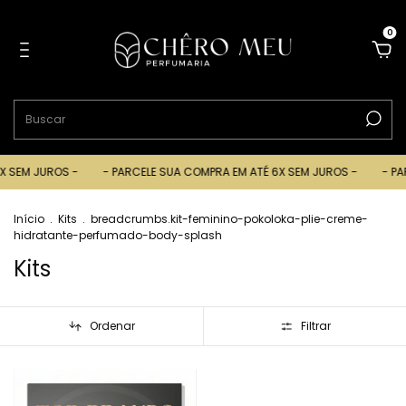
0
EM JUROS -
- PARCELE SUA COMPRA EM ATÉ 6X SEM JUROS -
- PARCE
Início
.
Kits
.
breadcrumbs.kit-feminino-pokoloka-plie-creme-
hidratante-perfumado-body-splash
Kits
Ordenar
Filtrar