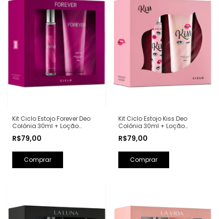
Kit Ciclo Estojo Forever Deo
Kit Ciclo Estojo Kiss Deo
Colônia 30ml + Loção
Colônia 30ml + Loção
Hidratante 240ml (Ref.
Hidratante 240ml (Ref.
R$79,00
R$79,00
Olfativa: Fantasy Britney
Olfativa: Good Girl Carolina
Spears)
Herrera)